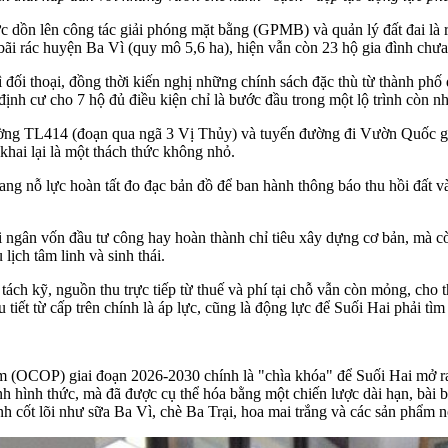
 dồn lên công tác giải phóng mặt bằng (GPMB) và quản lý đất đai là rấ
ãi rác huyện Ba Vì (quy mô 5,6 ha), hiện vẫn còn 23 hộ gia đình chư
trì đối thoại, đồng thời kiến nghị những chính sách đặc thù từ thành p
 định cư cho 7 hộ đủ điều kiện chỉ là bước đầu trong một lộ trình còn n
đường TL414 (đoạn qua ngã 3 Vị Thủy) và tuyến đường đi Vườn Quốc gi
hai lại là một thách thức không nhỏ.
ng nỗ lực hoàn tất đo đạc bản đồ để ban hành thông báo thu hồi đất 
 ngân vốn đầu tư công hay hoàn thành chỉ tiêu xây dựng cơ bản, mà cò
ịch tâm linh và sinh thái.
ách kỹ, nguồn thu trực tiếp từ thuế và phí tại chỗ vẫn còn mỏng, cho t
tiết từ cấp trên chính là áp lực, cũng là động lực để Suối Hai phải tì
ẩm (OCOP) giai đoạn 2026-2030 chính là "chìa khóa" để Suối Hai mở
h hình thức, mà đã được cụ thể hóa bằng một chiến lược dài hạn, bài b
nh cốt lõi như sữa Ba Vì, chè Ba Trại, hoa mai trắng và các sản phẩm 