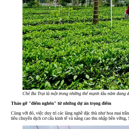
Chè Ba Trại là một trong những thế mạnh lâu năm đang 
Tháo gỡ "điểm nghẽn" từ những dự án trọng điểm
Cùng với đó, việc duy trì các làng nghề đặc thù như hoa mai tr
tiêu chuyển dịch cơ cấu kinh tế và nâng cao thu nhập bền vững, S