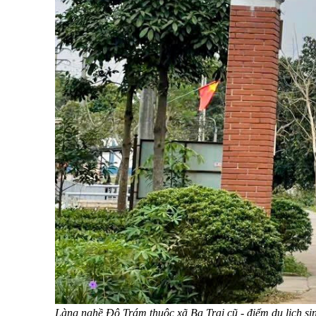
Làng nghề Đô Trám thuộc xã Ba Trại cũ - điểm du lịch sin