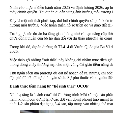
Nhìn vào thực tế điều hành năm 2025 và định hướng 2026, áp lực
máy chính quyền. Tại dự án di dân vùng ảnh hưởng môi trường b
Đây là một nút thắt phức tạp, đòi hỏi chính quyền xã phải kiên 
hưởng môi trường. Việc hoàn thiện hồ sơ trích đo và giao đất tái
Tương tự, các dự án hạ tầng giao thông như cải tạo nâng cấp 
chưa đồng thuận của 66 hộ dân đối với dự thảo phương án công k
Trong khi đó, dự án đường từ TL414 đi Vườn Quốc gia Ba Vì đa
2026.
Việc tháo gỡ những "nút thắt" này không chỉ nhằm mục đích giải
thông dòng chảy thương mại cho một vùng đất giàu tiềm năng du l
Thu ngân sách địa phương dù đạt kế hoạch đề ra, nhưng khi bóc t
đột phá đủ lớn để tự chủ ngân sách. Sự phụ thuộc vào nguồn điều 
Đánh thức tiềm năng từ "hệ sinh thái" OCOP
Nếu hạ tầng là "cánh cửa" thì Chương trình Mỗi xã một sản ph
hành không còn dừng lại ở các đợt vận động phong trào mang tín
nhất 1-2 sản phẩm đạt hạng 3-4 sao, tập trung vào những thế mạ