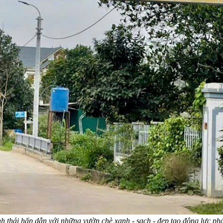
h thái hấp dẫn với những vườn chè xanh - sạch - đẹp tạo động lực phát