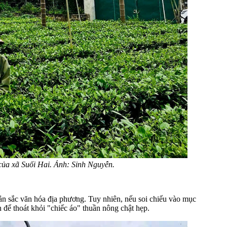
ủa xã Suối Hai. Ảnh: Sinh Nguyễn.
bản sắc văn hóa địa phương. Tuy nhiên, nếu soi chiếu vào mục
n để thoát khỏi "chiếc áo" thuần nông chật hẹp.