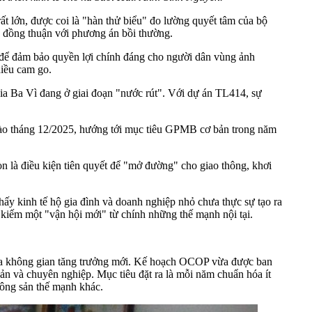
t lớn, được coi là "hàn thử biểu" đo lường quyết tâm của bộ
a đồng thuận với phương án bồi thường.
hố để đảm bảo quyền lợi chính đáng cho người dân vùng ảnh
hiều cam go.
a Ba Vì đang ở giai đoạn "nước rút". Với dự án TL414, sự
vào tháng 12/2025, hướng tới mục tiêu GPMB cơ bản trong năm
n là điều kiện tiên quyết để "mở đường" cho giao thông, khơi
hấy kinh tế hộ gia đình và doanh nghiệp nhỏ chưa thực sự tạo ra
m kiếm một "vận hội mới" từ chính những thế mạnh nội tại.
 ra không gian tăng trưởng mới. Kế hoạch OCOP vừa được ban
ản và chuyên nghiệp. Mục tiêu đặt ra là mỗi năm chuẩn hóa ít
nông sản thế mạnh khác.