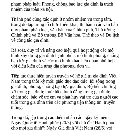
phạm pháp luật; Phòng, chống bạo lực gia đình là trách
nhiệm của toàn xã hội.
Thành phố cũng xác định 8 nhóm nhiệm vụ trọng tâm,
trong đó tập trung tổ chức triển khai, thi hành các văn bản
quy phạm pháp luật, văn bản của Chính phủ, Thủ tướng
Chính phủ và Bộ trưởng Bộ Văn hóa, Thể thao và Du lịch
về công tác gia đình.
Rà soát, duy trì và nâng cao hiệu quả hoạt động các mô
hình xây dựng gia đình hạnh phúc, mô hình phòng, chống
bạo lực gia đình và các mô hình khác liên quan phù hợp
với điều kiện của từng địa phương, đơn vị.
Tiếp tục thực hiện tuyên truyền về hệ giá trị gia đình Việt
Nam trong thời kỳ mới; giáo dục đạo đức, lối sống trong
gia đình; phòng, chống bạo lực gia đình; Bộ tiêu chí ứng
xử trong gia đình; thực hiện bình đẳng trong gia đình;
chăm sóc, bảo vệ trẻ em và phát huy vai trò của người cao
tuổi trong gia đình trên các phương tiện thông tin, truyền
thông.
Trong đó, tập trung cao điểm nhân các ngày kỷ niệm:
Ngày Quốc tế Hạnh phúc (20/3) với chủ đề "Hạnh phúc
cho mọi gia đình"; Ngày Gia đình Việt Nam (28/6) với