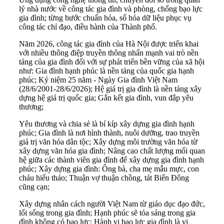
lý nhà nước về công tác gia đình và phòng, chống bạo lực
gia đình; từng bước chuẩn hóa, số hóa dữ liệu phục vụ
công tác chỉ đạo, điều hành của Thành phố.
Năm 2026, công tác gia đình của Hà Nội được triển khai
với nhiều thông điệp truyền thông nhấn mạnh vai trò nền
tảng của gia đình đối với sự phát triển bền vững của xã hội
như: Gia đình hạnh phúc là nền tảng của quốc gia hạnh
phúc; Kỷ niệm 25 năm - Ngày Gia đình Việt Nam
(28/6/2001-28/6/2026); Hệ giá trị gia đình là nền tảng xây
dựng hệ giá trị quốc gia; Gắn kết gia đình, vun đắp yêu
thương;
Yêu thương và chia sẻ là bí kíp xây dựng gia đình hạnh
phúc; Gia đình là nơi hình thành, nuôi dưỡng, trao truyền
giá trị văn hóa dân tộc; Xây dựng môi trường văn hóa từ
xây dựng văn hóa gia đình; Nâng cao chất lượng mối quan
hệ giữa các thành viên gia đình để xây dựng gia đình hạnh
phúc; Xây dựng gia đình: Ông bà, cha mẹ mẫu mực, con
cháu hiếu thảo; Thuận vợ thuận chồng, tát Biển Đông
cũng cạn;
Xây dựng nhân cách người Việt Nam từ giáo dục đạo đức,
lối sống trong gia đình; Hạnh phúc sẽ tỏa sáng trong gia
đình không có bạo lực; Hành vi bạo lực gia đình là vi