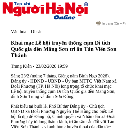
In trang
(Ctr + P)
Văn hóa – Di sản
Khai mạc Lễ hội truyền thống cụm Di tích
Quốc gia đền Măng Sơn tri ân Tản Viên Sơn
Thánh
Trung Kiên
•
23/02/2026 19:59
Sáng 23/2 (mùng 7 tháng Giêng năm Bính Ngọ 2026),
Đảng ủy - HĐND - UBND - Ủy ban MTTQ Việt Nam xã
Đoài Phương (TP. Hà Nội) long trọng tổ chức khai mạc
Lễ hội truyền thống cụm Di tích Quốc gia đền Măng Sơn,
đình Sơn Trung và đình Sơn Đông.
Phát biểu tại buổi lễ, Phó Bí thư Đảng ủy - Chủ tịch
UBND xã Đoài Phương Nguyễn Thế Hùng cho biết: Lễ
hội là dịp để Đảng bộ, Chính quyền và Nhân dân xã Đoài
Phương bày tỏ lòng thành kính, tri ân sâu sắc đối với Tản
Viên Sơn Thánh - vị anh hùng huyền thoại của dân tộc;