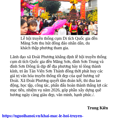
Lễ hội truyền thống cụm Di tích Quốc gia đền
Măng Sơn thu hút đông đảo nhân dân, du
khách thập phương tham gia.
Lãnh đạo xã Đoài Phương khẳng định lễ hội truyền thống
cụm di tích Quốc gia đền Măng Sơn, đình Sơn Trung và
đình Sơn Đông là dịp để địa phương bày tỏ lòng thành
kính, tri ân Tản Viên Sơn Thánh đồng thời phát huy các
giá trị văn hóa truyền thống tốt đẹp của quê hương xứ
Đoài. Xã Đoài Phương quyết tâm đoàn kết, thi đua lao
động, học tập, công tác, phấn đấu hoàn thành thắng lợi các
mục tiêu, nhiệm vụ năm 2026, góp phần xây dựng quê
hương ngày càng giàu đẹp, văn minh, hạnh phúc./.
Trung Kiên
https://nguoihanoi.vn/khai-mac-le-hoi-truyen-