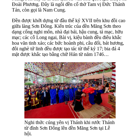
Đoài Phương. Đây là ngôi đền cổ thờ Tam vị Đức Thánh
Tản, còn gọi là Nam Cung.
Đền được khởi dựng từ đầu thế kỷ XVII trên khu đồi cao
giữa làng Sơn Đông. Kiến trúc của đền Măng Sơn theo
dạng cổng nghi môn, nhà đại bái, hậu cung, tả mạc, hữu
mạc; các cỗ Long ngai, Bài vị, kiệu bành đều điêu khắc
hoa văn tinh xảo; các bức hoành phi, câu đối, bát hương,
đôi nghè tứ linh đều được tạo tác từ thế kỷ 17; bia đá 4
mặt được khắc tạo bằng chữ Hán từ năm 1746…
Nghi thức cúng yên vị Thánh khi rước Thánh
từ đình Sơn Đông lên đền Măng Sơn tại Lễ
hội.