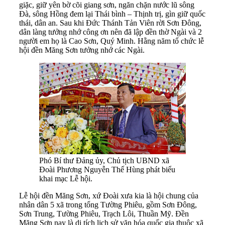
giặc, giữ yên bờ cõi giang sơn, ngăn chặn nước lũ sông
Đà, sông Hồng đem lại Thái bình – Thịnh trị, gìn giữ quốc
thái, dân an. Sau khi Đức Thánh Tản Viên rời Sơn Đông,
dân làng tưởng nhớ công ơn nên đã lập đền thờ Ngài và 2
người em họ là Cao Sơn, Quý Minh. Hằng năm tổ chức lễ
hội đền Măng Sơn tưởng nhớ các Ngài.
Phó Bí thư Đảng ủy, Chủ tịch UBND xã
Đoài Phương Nguyễn Thế Hùng phát biểu
khai mạc Lễ hội.
Lễ hội đền Măng Sơn, xứ Đoài xưa kia là hội chung của
nhân dân 5 xã trong tổng Tường Phiêu, gồm Sơn Đông,
Sơn Trung, Tường Phiêu, Trạch Lôi, Thuần Mỹ. Đền
Măng Sơn nay là di tích lịch sử văn hóa quốc gia thuộc xã