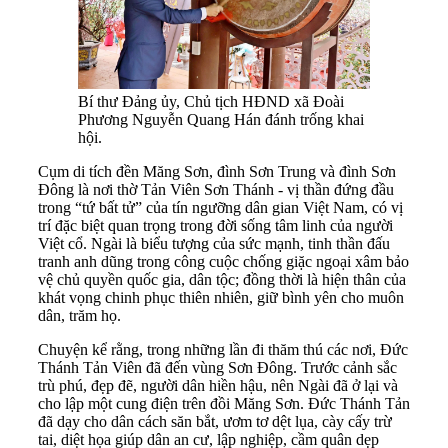
Bí thư Đảng ủy, Chủ tịch HĐND xã Đoài
Phương Nguyễn Quang Hán đánh trống khai
hội.
Cụm di tích đền Măng Sơn, đình Sơn Trung và đình Sơn
Đông là nơi thờ Tản Viên Sơn Thánh - vị thần đứng đầu
trong “tứ bất tử” của tín ngưỡng dân gian Việt Nam, có vị
trí đặc biệt quan trọng trong đời sống tâm linh của người
Việt cổ. Ngài là biểu tượng của sức mạnh, tinh thần đấu
tranh anh dũng trong công cuộc chống giặc ngoại xâm bảo
vệ chủ quyền quốc gia, dân tộc; đồng thời là hiện thân của
khát vọng chinh phục thiên nhiên, giữ bình yên cho muôn
dân, trăm họ.
Chuyện kể rằng, trong những lần đi thăm thú các nơi, Đức
Thánh Tản Viên đã đến vùng Sơn Đông. Trước cảnh sắc
trù phú, đẹp đẽ, người dân hiền hậu, nên Ngài đã ở lại và
cho lập một cung điện trên đồi Măng Sơn. Đức Thánh Tản
đã dạy cho dân cách săn bắt, ươm tơ dệt lụa, cày cấy trừ
tai, diệt họa giúp dân an cư, lập nghiệp, cầm quân dẹp