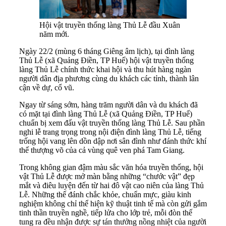
Hội vật truyền thống làng Thủ Lễ đầu Xuân
năm mới.
Ngày 22/2 (mùng 6 tháng Giêng âm lịch), tại đình làng
Thủ Lễ (xã Quảng Điền, TP Huế) hội vật truyền thống
làng Thủ Lễ chính thức khai hội và thu hút hàng ngàn
người dân địa phương cùng du khách các tỉnh, thành lân
cận về dự, cổ vũ.
Ngay từ sáng sớm, hàng trăm người dân và du khách đã
có mặt tại đình làng Thủ Lễ (xã Quảng Điền, TP Huế)
chuẩn bị xem đấu vật truyền thống làng Thủ Lễ. Sau phần
nghi lễ trang trọng trong nội điện đình làng Thủ Lễ, tiếng
trống hội vang lên dồn dập nơi sân đình như đánh thức khí
thế thượng võ của cả vùng quê ven phá Tam Giang.
Trong không gian đậm màu sắc văn hóa truyền thống, hội
vật Thủ Lễ được mở màn bằng những “chước vật” đẹp
mắt và điêu luyện đến từ hai đô vật cao niên của làng Thủ
Lễ. Những thế đánh chắc khỏe, chuẩn mực, giàu kinh
nghiệm không chỉ thể hiện kỹ thuật tinh tế mà còn gửi gắm
tinh thần truyền nghề, tiếp lửa cho lớp trẻ, mỗi đòn thế
tung ra đều nhận được sự tán thưởng nồng nhiệt của người