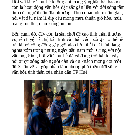
Hội vật làng Thủ Lễ không chỉ mang ý nghĩa thể thao mà
còn là hoạt động văn hóa đặc sắc gắn liền với đời sống tâm
linh của người dân địa phương. Theo quan niệm dân gian,
hội vật đầu năm là dịp cầu mong mưa thuận gió hòa, mùa
màng bội thu, cuộc sống an lành.
Bên cạnh đó, đây còn là sân chơi đề cao tinh thần thượng
võ, rèn luyện ý chí, bản lĩnh và nhân cách sống cho thế hệ
trẻ, là nơi cộng đồng gặp gỡ, giao lưu, thắt chặt tình làng
nghĩa xóm trong những ngày đầu năm mới. Cùng với hội
vật làng Sình, hội vật Thủ Lễ đã và đang trở thành ngày
hội được đông đảo người dân và du khách mong đợi mỗi
độ Xuân về và góp phần làm phong phú thêm đời sống
văn hóa tinh thần của nhân dân TP Huế.