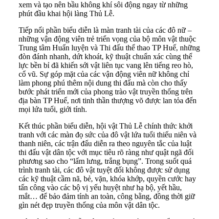
xem và tạo nên bầu không khí sôi động ngay từ những
phút đầu khai hội làng Thủ Lễ.
Tiếp nối phần biểu diễn là màn tranh tài của các đô nữ –
những vận động viên trẻ triển vọng của bộ môn vật thuộc
Trung tâm Huấn luyện và Thi đấu thể thao TP Huế, những
đòn đánh nhanh, dứt khoát, kỹ thuật chuẩn xác cùng thể
lực bền bỉ đã khiến sới vật liên tục vang lên tiếng reo hò,
cổ vũ. Sự góp mặt của các vận động viên nữ không chỉ
làm phong phú thêm nội dung thi đấu mà còn cho thấy
bước phát triển mới của phong trào vật truyền thống trên
địa bàn TP Huế, nơi tinh thần thượng võ được lan tỏa đến
mọi lứa tuổi, giới tính.
Kết thúc phần biểu diễn, hội vật Thủ Lễ chính thức khởi
tranh với các màn đọ sức của đô vật lứa tuổi thiếu niên và
thanh niên, các trận đấu diễn ra theo nguyên tắc của luật
thi đấu vật dân tộc với mục tiêu rõ ràng như quật ngã đối
phương sao cho “lấm lưng, trắng bụng”. Trong suốt quá
trình tranh tài, các đô vật tuyệt đối không được sử dụng
các kỹ thuật cầm nã, bẻ, vặn, khóa khớp, quyền cước hay
tấn công vào các bộ vị yếu huyệt như hạ bộ, yết hầu,
mắt… để bảo đảm tính an toàn, công bằng, đồng thời giữ
gìn nét đẹp truyền thống của môn vật dân tộc.