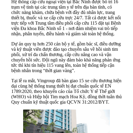
Hệ thống cấp cứu ngoại viện tại Bắc Ninh được bố trí 16
trạm vệ tinh tại các trung tâm y tế trên địa bàn tỉnh, có
chức năng khám, chữa bệnh với đầy đủ nhân lực, trang
thiết bị, thuốc và xe cấp cứu trực 24/7. Tất cả được kết nối
trực tiếp với Trung tâm điều phối cấp cứu 115 đặt tại Bệnh
viện Đa khoa Bắc Ninh số 1 - nơi đảm nhiệm vai trò tiếp
nhận, phân tuyến, điều hành và giám sát toàn hệ thống.
Dự án quy tụ hơn 250 cán bộ y tế, gồm bác sĩ, điều dưỡng
và kỹ thuật viên được đào tạo chuyên sâu về hồi sinh tim
phổi, xử trí đa chấn thương, cấp cứu nâng cao và vận
chuyển hồi sức. Đội ngũ này đảm bảo khả năng phản ứng
tức thì khi tín hiệu 115 vang lên, toàn hệ thống tiếp cận
bệnh nhân trong “thời gian vàng”.
Tại lễ ra mắt, Vingroup đã bàn giao 15 xe cứu thương hiện
đại cùng hệ thống trang thiết bị đạt chuẩn quốc tế EN
1789:2020, theo khuyến cáo của Tổ chức Y tế Thế giới
(WHO) và Hiệp hội Tim mạch Hoa Kỳ, đồng thời tuân thủ
Quy chuẩn kỹ thuật quốc gia QCVN 31:2012/BYT.