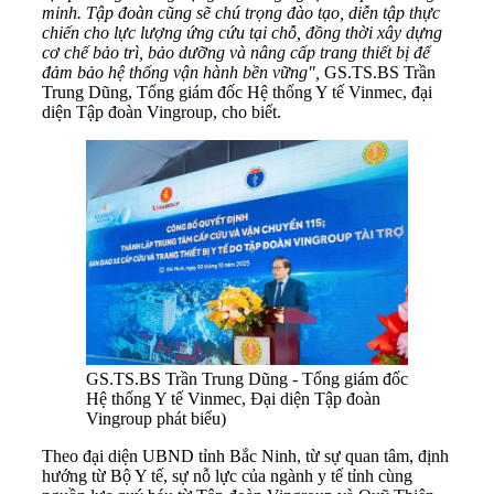
minh. Tập đoàn cũng sẽ chú trọng đào tạo, diễn tập thực
chiến cho lực lượng ứng cứu tại chỗ, đồng thời xây dựng
cơ chế bảo trì, bảo dưỡng và nâng cấp trang thiết bị để
đảm bảo hệ thống vận hành bền vững",
GS.TS.BS Trần
Trung Dũng, Tổng giám đốc Hệ thống Y tế Vinmec, đại
diện Tập đoàn Vingroup, cho biết.
GS.TS.BS Trần Trung Dũng - Tổng giám đốc
Hệ thống Y tế Vinmec, Đại diện Tập đoàn
Vingroup phát biểu)
Theo đại diện UBND tỉnh Bắc Ninh, từ sự quan tâm, định
hướng từ Bộ Y tế, sự nỗ lực của ngành y tế tỉnh cùng