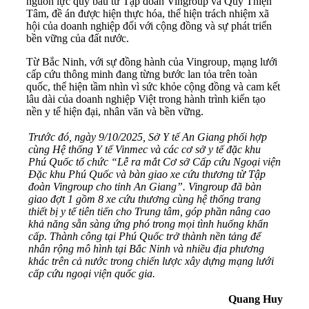
nguồn lực quý báu từ Tập đoàn Vingroup và Quỹ Thiện
Tâm, đề án được hiện thực hóa, thể hiện trách nhiệm xã
hội của doanh nghiệp đối với cộng đồng và sự phát triển
bền vững của đất nước.
Từ Bắc Ninh, với sự đồng hành của Vingroup, mạng lưới
cấp cứu thông minh đang từng bước lan tỏa trên toàn
quốc, thể hiện tầm nhìn vì sức khỏe cộng đồng và cam kết
lâu dài của doanh nghiệp Việt trong hành trình kiến tạo
nền y tế hiện đại, nhân văn và bền vững.
Trước đó, ngày 9/10/2025, Sở Y tế An Giang phối hợp
cùng Hệ thống Y tế Vinmec và các cơ sở y tế đặc khu
Phú Quốc tổ chức “Lễ ra mắt Cơ sở Cấp cứu Ngoại viện
Đặc khu Phú Quốc và bàn giao xe cứu thương từ Tập
đoàn Vingroup cho tỉnh An Giang”. Vingroup đã bàn
giao đợt 1 gồm 8 xe cứu thương cùng hệ thống trang
thiết bị y tế tiên tiến cho Trung tâm, góp phần nâng cao
khả năng sẵn sàng ứng phó trong mọi tình huống khẩn
cấp. Thành công tại Phú Quốc trở thành nền tảng để
nhân rộng mô hình tại Bắc Ninh và nhiều địa phương
khác trên cả nước trong chiến lược xây dựng mạng lưới
cấp cứu ngoại viện quốc gia.
Quang Huy