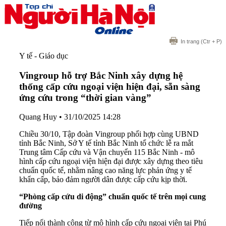
In trang
(Ctr + P)
Y tế - Giáo dục
Vingroup hỗ trợ Bắc Ninh xây dựng hệ
thống cấp cứu ngoại viện hiện đại, sẵn sàng
ứng cứu trong “thời gian vàng”
Quang Huy
•
31/10/2025 14:28
Chiều 30/10, Tập đoàn Vingroup phối hợp cùng UBND
tỉnh Bắc Ninh, Sở Y tế tỉnh Bắc Ninh tổ chức lễ ra mắt
Trung tâm Cấp cứu và Vận chuyển 115 Bắc Ninh - mô
hình cấp cứu ngoại viện hiện đại được xây dựng theo tiêu
chuẩn quốc tế, nhằm nâng cao năng lực phản ứng y tế
khẩn cấp, bảo đảm người dân được cấp cứu kịp thời.
“Phòng cấp cứu di động” chuẩn quốc tế trên mọi cung
đường
Tiếp nối thành công từ mô hình cấp cứu ngoại viện tại Phú