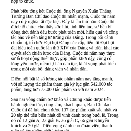
hợp tổ chức.
Phát biểu tổng kết Cuộc thi, ông Nguyễn Xuân Thắng,
Trưởng Ban Chỉ đạo Cuộc thi nhấn mạnh, Cuộc thi năm
nay có ý nghĩa rất đặc biệt. Đây là lần thứ năm Cuộc thi
được tổ chức, cho thấy sức hút, tính liên tục, sự bền bỉ,
đồng thời đánh dấu bước phát triển mới, hiệu quả về công
tác bảo vệ nền tảng tư tưởng của Đảng. Trong bối cảnh
chuẩn bị, tổ chức Đại hội Đảng các cấp, tiến tới Đại hội
đại biểu toàn quốc lần thứ XIV của Đảng và triển khai các
quyết sách chiến lược của Đảng, Cuộc thi năm nay thực
sự là hoạt động thiết thực, góp phần khơi dậy, củng cố
lòng yêu nước, niềm tự hào dân tộc, khát vọng phát triển
trong mỗi cán bộ, đảng viên và nhân dân.
Điểm nổi bật là số lượng tác phẩm năm nay tăng mạnh,
với số lượng tác phẩm tham gia kỷ lục gần 542.000 tác
phẩm, tăng hơn 73.000 tác phẩm so với năm 2024.
Sau hai vòng chấm Sơ khảo và Chung khảo được tiến
hành nghiêm túc, công tâm, khách quan, Ban Chỉ đạo
Cuộc thi đã lựa chọn được 137 tác phẩm xuất sắc nhất và
20 tập thể tiêu biểu nhất để vinh danh trong buổi lễ. Trong
đó có 12 giải A, 23 giải B, 36 giải C, 66 giải Khuyến
khích và 20 giải Triển vọng dành cho đoàn viên, thanh
niên có tác phẩm chất lượng tốt.