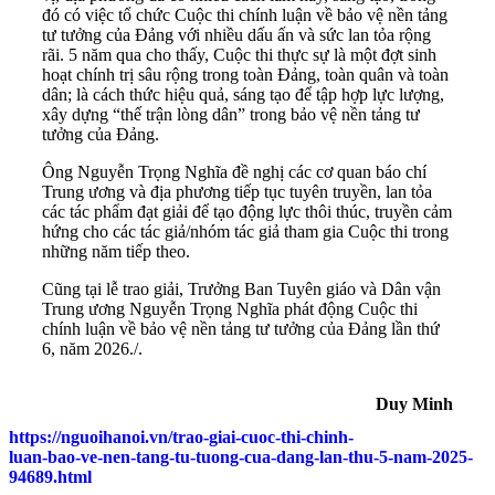
đó có việc tổ chức Cuộc thi chính luận về bảo vệ nền tảng
tư tưởng của Đảng với nhiều dấu ấn và sức lan tỏa rộng
rãi. 5 năm qua cho thấy, Cuộc thi thực sự là một đợt sinh
hoạt chính trị sâu rộng trong toàn Đảng, toàn quân và toàn
dân; là cách thức hiệu quả, sáng tạo để tập hợp lực lượng,
xây dựng “thế trận lòng dân” trong bảo vệ nền tảng tư
tưởng của Đảng.
Ông Nguyễn Trọng Nghĩa đề nghị các cơ quan báo chí
Trung ương và địa phương tiếp tục tuyên truyền, lan tỏa
các tác phẩm đạt giải để tạo động lực thôi thúc, truyền cảm
hứng cho các tác giả/nhóm tác giả tham gia Cuộc thi trong
những năm tiếp theo.
Cũng tại lễ trao giải, Trưởng Ban Tuyên giáo và Dân vận
Trung ương Nguyễn Trọng Nghĩa phát động Cuộc thi
chính luận về bảo vệ nền tảng tư tưởng của Đảng lần thứ
6, năm 2026./.
Duy Minh
https://nguoihanoi.vn/trao-giai-cuoc-thi-chinh-
luan-bao-ve-nen-tang-tu-tuong-cua-dang-lan-thu-5-nam-2025-
94689.html