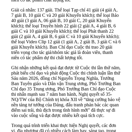
Giải cá nhân: 137 giải. Thể loại Tạp chí 41 giải (4 giải A,
7 giải B, 10 giải C và 20 giải Khuyến khích); thể loại Báo
40 giải (3 giải A, 06 giải B, 10 giải C, 20 giải Khuyến
khích); thể loại Truyền hình 22 giải (2 giải A, 4 giải B, 6
giải C và 10 giải Khuyến khích); thể loại Phát thanh 22
giải (2 giải A, 4 giải B, 6 giải C và 10 giải Khuyến khích);
thể loại Video Clip 12 giải (1 giải A, 2 giải B, 3 giải C và 6
giải Khuyến khích). Ban Chỉ đạo Cuộc thi trao 20 giải
triển vọng cho tác giả/nhóm tác giả là đoàn viên, thanh
niên có tác phẩm dự thi chất lượng tốt.
Ghi nhận những kết quả đạt được từ Cuộc thi lần thứ năm,
phát biểu chỉ đạo và phát động Cuộc thi chính luận lần thứ
Sáu năm 2026, đồng chí Nguyễn Trọng Nghĩa, Trưởng
Ban Tuyên giáo và Dân vận Trung ương, Phó Trưởng Ban
Chỉ đạo 35 Trung ương, Phó Trưởng Ban Chỉ đạo Cuộc
thi nhấn mạnh sau 7 năm ban hành, Nghị quyết số 35-
NQ/TW của Bộ Chính trị khóa XII về “tăng cường bảo vệ
nền tảng tư tưởng của Đảng, đấu tranh phản bác các quan
điểm sai trái, thù địch trong tình hình mới” đã thực sự đi
vào cuộc sống và đạt được nhiều kết quả tích cực.
Trong quá trình triển khai thực hiện Nghị quyết, các đơn
vị, địa phương đã có nhiều cách làm hay, sáng tạo, trong