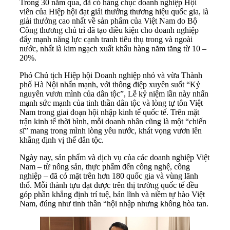
Trong 30 năm qua, đã có hàng chục doanh nghiệp Hội
viên của Hiệp hội đạt giải thưởng thương hiệu quốc gia, là
giải thưởng cao nhất về sản phẩm của Việt Nam do Bộ
Công thương chủ trì đã tạo điều kiện cho doanh nghiệp
đẩy mạnh năng lực cạnh tranh tiêu thụ trong và ngoài
nước, nhất là kim ngạch xuất khẩu hàng năm tăng từ 10 –
20%.
Phó Chủ tịch Hiệp hội Doanh nghiệp nhỏ và vừa Thành
phố Hà Nội nhấn mạnh, với thông điệp xuyên suốt “Kỷ
nguyên vươn mình của dân tộc”, Lễ kỷ niệm lần này nhấn
mạnh sức mạnh của tinh thần dân tộc và lòng tự tôn Việt
Nam trong giai đoạn hội nhập kinh tế quốc tế. Trên mặt
trận kinh tế thời bình, mỗi doanh nhân cũng là một “chiến
sĩ” mang trong mình lòng yêu nước, khát vọng vươn lên
khẳng định vị thế dân tộc.
Ngày nay, sản phẩm và dịch vụ của các doanh nghiệp Việt
Nam – từ nông sản, thực phẩm đến công nghệ, công
nghiệp – đã có mặt trên hơn 180 quốc gia và vùng lãnh
thổ. Mỗi thành tựu đạt được trên thị trường quốc tế đều
góp phần khẳng định trí tuệ, bản lĩnh và niềm tự hào Việt
Nam, đúng như tinh thần “hội nhập nhưng không hòa tan.