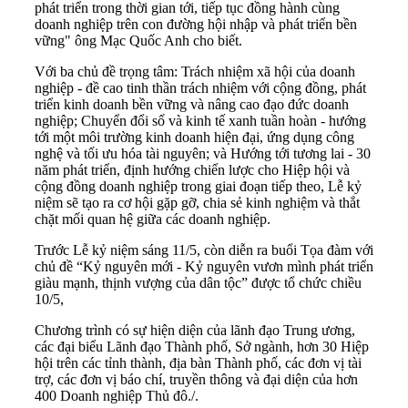
phát triển trong thời gian tới, tiếp tục đồng hành cùng
doanh nghiệp trên con đường hội nhập và phát triển bền
vững" ông Mạc Quốc Anh cho biết.
Với ba chủ đề trọng tâm: Trách nhiệm xã hội của doanh
nghiệp - đề cao tinh thần trách nhiệm với cộng đồng, phát
triển kinh doanh bền vững và nâng cao đạo đức doanh
nghiệp; Chuyển đổi số và kinh tế xanh tuần hoàn - hướng
tới một môi trường kinh doanh hiện đại, ứng dụng công
nghệ và tối ưu hóa tài nguyên; và Hướng tới tương lai - 30
năm phát triển, định hướng chiến lược cho Hiệp hội và
cộng đồng doanh nghiệp trong giai đoạn tiếp theo, Lễ kỷ
niệm sẽ tạo ra cơ hội gặp gỡ, chia sẻ kinh nghiệm và thắt
chặt mối quan hệ giữa các doanh nghiệp.
Trước Lễ kỷ niệm sáng 11/5, còn diễn ra buổi Tọa đàm với
chủ đề “Kỷ nguyên mới - Kỷ nguyên vươn mình phát triển
giàu mạnh, thịnh vượng của dân tộc” được tổ chức chiều
10/5,
Chương trình có sự hiện diện của lãnh đạo Trung ương,
các đại biểu Lãnh đạo Thành phố, Sở ngành, hơn 30 Hiệp
hội trên các tỉnh thành, địa bàn Thành phố, các đơn vị tài
trợ, các đơn vị báo chí, truyền thông và đại diện của hơn
400 Doanh nghiệp Thủ đô./.