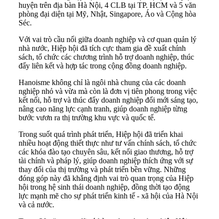
huyện trên địa bàn Hà Nội, 4 CLB tại TP. HCM và 5 văn
phòng đại diện tại Mỹ, Nhật, Singapore, Áo và Cộng hòa
Séc.
Với vai trò cầu nối giữa doanh nghiệp và cơ quan quản lý
nhà nước, Hiệp hội đã tích cực tham gia đề xuất chính
sách, tổ chức các chương trình hỗ trợ doanh nghiệp, thúc
đẩy liên kết và hợp tác trong cộng đồng doanh nghiệp.
Hanoisme không chỉ là ngôi nhà chung của các doanh
nghiệp nhỏ và vừa mà còn là đơn vị tiên phong trong việc
kết nối, hỗ trợ và thúc đẩy doanh nghiệp đổi mới sáng tạo,
nâng cao năng lực cạnh tranh, giúp doanh nghiệp từng
bước vươn ra thị trường khu vực và quốc tế.
Trong suốt quá trình phát triển, Hiệp hội đã triển khai
nhiều hoạt động thiết thực như tư vấn chính sách, tổ chức
các khóa đào tạo chuyên sâu, kết nối giao thương, hỗ trợ
tài chính và pháp lý, giúp doanh nghiệp thích ứng với sự
thay đổi của thị trường và phát triển bền vững. Những
đóng góp này đã khẳng định vai trò quan trọng của Hiệp
hội trong hệ sinh thái doanh nghiệp, đồng thời tạo động
lực mạnh mẽ cho sự phát triển kinh tế - xã hội của Hà Nội
và cả nước.