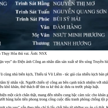
à Thụy Hòa thủ vai. Ảnh: NSX
vặn vẹo” do Điện ảnh Công an nhân dân sản xuất sẽ lên sóng Truyền h
 cùng nhà biên kịch, Thiếu tá Vũ Liêm - tác giả của nhiều kịch bản phi
 tâm lý nhân vật. Người chiến sỹ công an bên cạnh trách nhiệm với nh
ều khó khăn, thử thách để tìm ra kẻ thủ ác đưa ra trước pháp luật.
tái hiện một cách chân thật, mang đến nhiều cung bậc cảm xúc cho khán
gười hùng luôn tiên phong trong công cuộc đấu tranh phòng chống tội p
ặt vặn vẹo" vẫn theo tiêu chí là lấy chất liệu từ những vụ án có thật.