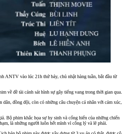
ình ANTV vào lúc 21h thứ bảy, chủ nhật hàng tuần, bắt đầu từ
m về đề tài cảnh sát hình sự gây tiếng vang trong thời gian qua.
ân dân, đồng đội, còn có những câu chuyện cá nhân với cảm xúc,
 giả. Bộ phim khắc họa sự hy sinh và cống hiến của những chiến
hạm, là những người luôn hết mình vì công lý và lẽ phải.
 Kịch bản bộ phim này được xây dựng từ 3 vụ án có thật, được cô