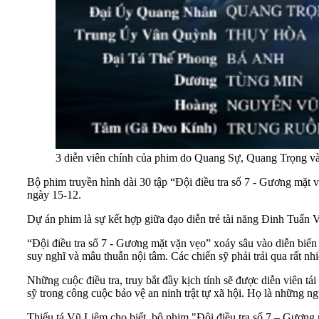
3 diễn viên chính của phim do Quang Sự, Quang Trọng v
Bộ phim truyền hình dài 30 tập “Đội điều tra số 7 - Gương mặt 
ngày 15-12.
Dự án phim là sự kết hợp giữa đạo diễn trẻ tài năng Đinh Tuấn Vũ
“Đội điều tra số 7 - Gương mặt vặn vẹo” xoáy sâu vào diễn biến
suy nghĩ và mâu thuẫn nội tâm. Các chiến sỹ phải trải qua rất nhi
Những cuộc điều tra, truy bắt đầy kịch tính sẽ được diễn viên 
sỹ trong công cuộc bảo vệ an ninh trật tự xã hội. Họ là những n
Thiếu tá Vũ Liêm cho biết, bộ phim "Đội điều tra số 7 – Gương m