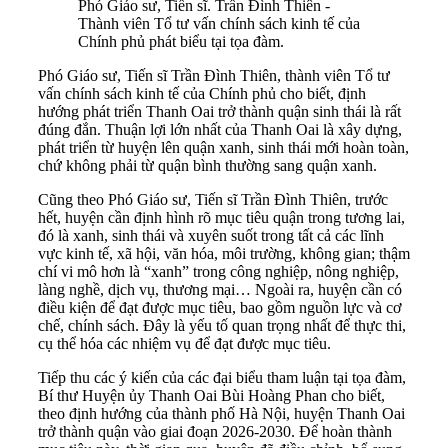
Phó Giáo sư, Tiến sĩ. Trần Đình Thiên -
Thành viên Tổ tư vấn chính sách kinh tế của
Chính phủ phát biểu tại tọa đàm.
Phó Giáo sư, Tiến sĩ Trần Đình Thiên, thành viên Tổ tư
vấn chính sách kinh tế của Chính phủ cho biết, định
hướng phát triển Thanh Oai trở thành quận sinh thái là rất
đúng đắn. Thuận lợi lớn nhất của Thanh Oai là xây dựng,
phát triển từ huyện lên quận xanh, sinh thái mới hoàn toàn,
chứ không phải từ quận bình thường sang quận xanh.
Cũng theo Phó Giáo sư, Tiến sĩ Trần Đình Thiên, trước
hết, huyện cần định hình rõ mục tiêu quận trong tương lai,
đó là xanh, sinh thái và xuyên suốt trong tất cả các lĩnh
vực kinh tế, xã hội, văn hóa, môi trường, không gian; thậm
chí vi mô hơn là “xanh” trong công nghiệp, nông nghiệp,
làng nghề, dịch vụ, thương mại… Ngoài ra, huyện cần có
điều kiện để đạt được mục tiêu, bao gồm nguồn lực và cơ
chế, chính sách. Đây là yếu tố quan trọng nhất để thực thi,
cụ thể hóa các nhiệm vụ để đạt được mục tiêu.
Tiếp thu các ý kiến của các đại biểu tham luận tại tọa đàm,
Bí thư Huyện ủy Thanh Oai Bùi Hoàng Phan cho biết,
theo định hướng của thành phố Hà Nội, huyện Thanh Oai
trở thành quận vào giai đoạn 2026-2030. Để hoàn thành