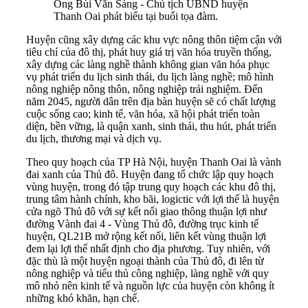
Ông Bùi Văn Sáng - Chủ tịch UBND huyện
Thanh Oai phát biểu tại buổi tọa đàm.
Huyện cũng xây dựng các khu vực nông thôn tiệm cận với
tiêu chí của đô thị, phát huy giá trị văn hóa truyền thống,
xây dựng các làng nghề thành không gian văn hóa phục
vụ phát triển du lịch sinh thái, du lịch làng nghề; mô hình
nông nghiệp nông thôn, nông nghiệp trải nghiệm. Đến
năm 2045, người dân trên địa bàn huyện sẽ có chất lượng
cuộc sống cao; kinh tế, văn hóa, xã hội phát triển toàn
diện, bền vững, là quận xanh, sinh thái, thu hút, phát triển
du lịch, thương mại và dịch vụ.
Theo quy hoạch của TP Hà Nội, huyện Thanh Oai là vành
đai xanh của Thủ đô. Huyện đang tổ chức lập quy hoạch
vùng huyện, trong đó tập trung quy hoạch các khu đô thị,
trung tâm hành chính, kho bãi, logictic với lợi thế là huyện
cửa ngõ Thủ đô với sự kết nối giao thông thuận lợi như
đường Vành đai 4 - Vùng Thủ đô, đường trục kinh tế
huyện, QL21B mở rộng kết nối, liên kết vùng thuận lợi
đem lại lợi thế nhất định cho địa phương. Tuy nhiên, với
đặc thù là một huyện ngoại thành của Thủ đô, đi lên từ
nông nghiệp và tiểu thủ công nghiệp, làng nghề với quy
mô nhỏ nên kinh tế và nguồn lực của huyện còn không ít
những khó khăn, hạn chế.