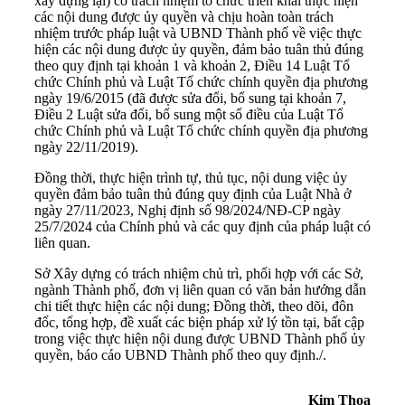
xây dựng lại) có trách nhiệm tổ chức triển khai thực hiện
các nội dung được ủy quyền và chịu hoàn toàn trách
nhiệm trước pháp luật và UBND Thành phố về việc thực
hiện các nội dung được ủy quyền, đảm bảo tuân thủ đúng
theo quy định tại khoản 1 và khoản 2, Điều 14 Luật Tổ
chức Chính phủ và Luật Tổ chức chính quyền địa phương
ngày 19/6/2015 (đã được sửa đổi, bổ sung tại khoản 7,
Điều 2 Luật sửa đổi, bổ sung một số điều của Luật Tổ
chức Chính phủ và Luật Tổ chức chính quyền địa phương
ngày 22/11/2019).
Đồng thời, thực hiện trình tự, thủ tục, nội dung việc ủy
quyền đảm bảo tuân thủ đúng quy định của Luật Nhà ở
ngày 27/11/2023, Nghị định số 98/2024/NĐ-CP ngày
25/7/2024 của Chính phủ và các quy định của pháp luật có
liên quan.
Sở Xây dựng có trách nhiệm chủ trì, phối hợp với các Sở,
ngành Thành phố, đơn vị liên quan có văn bản hướng dẫn
chi tiết thực hiện các nội dung; Đồng thời, theo dõi, đôn
đốc, tổng hợp, đề xuất các biện pháp xử lý tồn tại, bất cập
trong việc thực hiện nội dung được UBND Thành phố ủy
quyền, báo cáo UBND Thành phố theo quy định./.
Kim Thoa