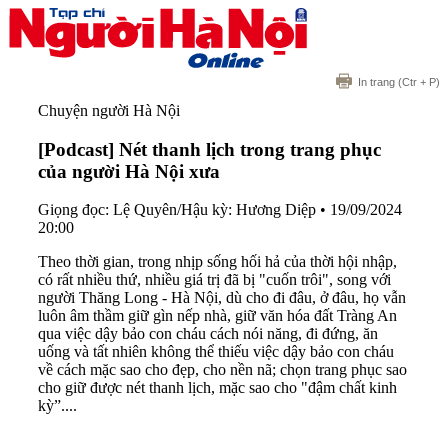
In trang
(Ctr + P)
Chuyện người Hà Nội
[Podcast] Nét thanh lịch trong trang phục
của người Hà Nội xưa
Giọng đọc: Lệ Quyên/Hậu kỳ: Hương Diệp
•
19/09/2024
20:00
Theo thời gian, trong nhịp sống hối hả của thời hội nhập,
có rất nhiều thứ, nhiều giá trị đã bị "cuốn trôi", song với
người Thăng Long - Hà Nội, dù cho đi đâu, ở đâu, họ vẫn
luôn âm thầm giữ gìn nếp nhà, giữ văn hóa đất Tràng An
qua việc dậy bảo con cháu cách nói năng, đi đứng, ăn
uống và tất nhiên không thể thiếu việc dậy bảo con cháu
về cách mặc sao cho đẹp, cho nền nã; chọn trang phục sao
cho giữ được nét thanh lịch, mặc sao cho "đậm chất kinh
kỳ”....