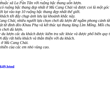
thuộc xã La Pán Tẩn với
ruộng bậc thang uốn lượn.
có ruộng bậc thang đẹp nhất ở Mù Cang Chải và được coi là một góc
i lọt vào top 10 ruộng bậc thang đẹp nhất thế giới.
khách tới đây chụp ảnh lưu lại khoảnh khắc này.
ang Chải, nhiều người lựa chọn chơi dù lượn để ngắm phong cảnh từ 
t từ đỉnh đèo Khau Phạ và kết thúc tại thung lũng Lìm Mông. Mỗi chuy
n chơi dù lượn.
 du lượn các du khách được kiểm tra sức khỏe và được phổ biển quy t
 đây rất hiếu khách và thân thiện với du khách.
 ở Mù Cang Chải.
nhiên của các em nhỏ vùng cao.
8649.html