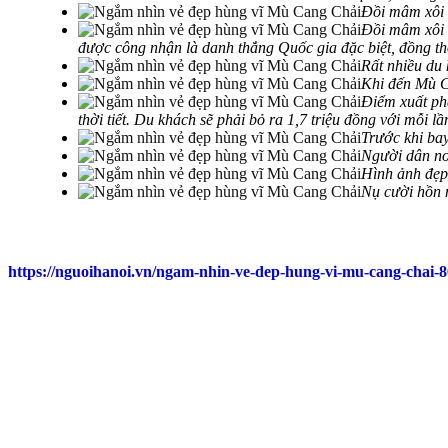
Đồi mâm xôi 
Đồi mâm xôi 
được công nhận là danh thắng Quốc gia đặc biệt, đồng thờ
Rất nhiều du 
Khi đến Mù C
Điểm xuất phá
thời tiết. Du khách sẽ phải bỏ ra 1,7 triệu đồng với mỗi lầ
Trước khi bay
Người dân nơi
Hình ảnh đẹp
Nụ cười hồn 
https://nguoihanoi.vn/ngam-nhin-ve-dep-hung-vi-mu-cang-chai-