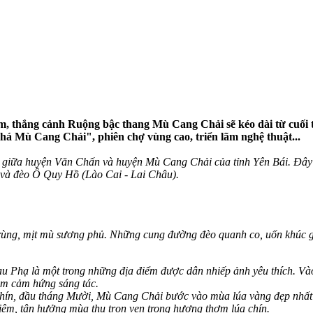
am, thắng cảnh Ruộng bậc thang Mù Cang Chải sẽ kéo dài từ cuối
 Mù Cang Chải", phiên chợ vùng cao, triển lãm nghệ thuật...
giữa huyện Văn Chấn và huyện Mù Cang Chải của tỉnh Yên Bái. Đây là 
 và đèo Ô Quy Hồ (Lào Cai - Lai Châu).
rùng, mịt mù sương phủ. Những cung đường đèo quanh co, uốn khúc g
u Phạ là một trong những địa điểm được dân nhiếp ảnh yêu thích. Và
ìm cảm hứng sáng tác.
hín, đầu tháng Mười, Mù Cang Chải bước vào mùa lúa vàng đẹp nhất 
iệm, tận hưởng mùa thu trọn vẹn trong hương thơm lúa chín.