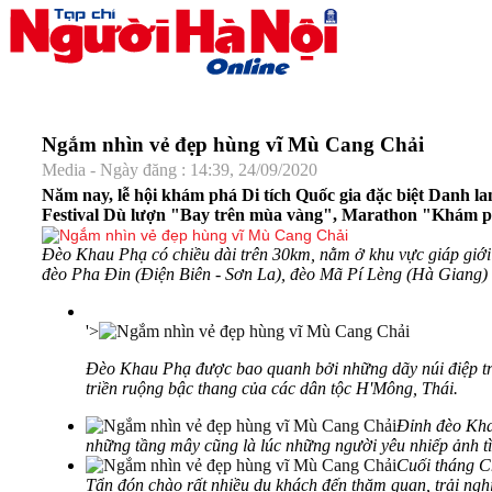
Ngắm nhìn vẻ đẹp hùng vĩ Mù Cang Chải
Media - Ngày đăng : 14:39, 24/09/2020
Năm nay, lễ hội khám phá Di tích Quốc gia đặc biệt Danh l
Festival Dù lượn "Bay trên mùa vàng", Marathon "Khám phá
Đèo Khau Phạ có chiều dài trên 30km, nằm ở khu vực giáp giới 
đèo Pha Đin (Điện Biên - Sơn La), đèo Mã Pí Lèng (Hà Giang)
'>
Đèo Khau Phạ được bao quanh bởi những dãy núi điệp t
triền ruộng bậc thang của các dân tộc H'Mông, Thái.
Đỉnh đèo Kha
những tầng mây cũng là lúc những người yêu nhiếp ảnh t
Cuối tháng C
Tẩn
đón chào rất nhiều du khách đến thăm quan, trải ngh