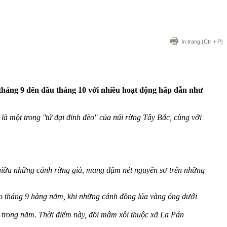
In trang
(Ctr + P)
 tháng 9 đến đầu tháng 10 với nhiều hoạt động hấp dẫn như
một trong ''tứ đại đỉnh đèo'' của núi rừng Tây Bắc, cùng với
iữa những cánh rừng già, mang đậm nét nguyên sơ trên những
o tháng 9 hàng năm, khi những cánh đồng lúa vàng óng dưới
trong năm. Thời điểm này, đ
ồi mâm xôi thuộc xã La Pán