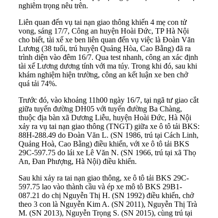
nghiêm trọng nêu trên.
Liên quan đến vụ tai nạn giao thông khiến 4 mẹ con tử
vong, sáng 17/7, Công an huyện Hoài Đức, TP Hà Nội
cho biết, tài xế xe ben liên quan đến vụ việc là Đoàn Văn
Lương (38 tuổi, trú huyện Quảng Hòa, Cao Bằng) đã ra
trình diện vào đêm 16/7. Qua test nhanh, công an xác định
tài xế Lương dương tính với ma túy. Trong khi đó, sau khi
khám nghiệm hiện trường, công an kết luận xe ben chở
quá tải 74%.
Trước đó, vào khoảng 11h00 ngày 16/7, tại ngã tư giao cắt
giữa tuyến đường DH05 với tuyến đường Ba Chàng,
thuộc địa bàn xã Dương Liễu, huyện Hoài Đức, Hà Nội
xảy ra vụ tai nạn giao thông (TNGT) giữa xe ô tô tải BKS:
88H-288.49 do Đoàn Văn L. (SN 1986, trú tại Cách Linh,
Quảng Hoà, Cao Bằng) điều khiển, với xe ô tô tải BKS
29C-597.75 do lái xe Lê Văn N. (SN 1966, trú tại xã Thọ
An, Đan Phượng, Hà Nội) điều khiển.
Sau khi xảy ra tai nạn giao thông, xe ô tô tải BKS 29C-
597.75 lao vào thành cầu và ép xe mô tô BKS 29B1-
087.21 do chị Nguyễn Thị H. (SN 1992) điều khiển, chở
theo 3 con là Nguyễn Kim A. (SN 2011), Nguyễn Thị Trà
M. (SN 2013), Nguyễn Trọng S. (SN 2015), cùng trú tại