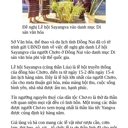
Đề nghị Lễ hội Sayangva vào danh mục Di
sản văn hóa
Sở Văn hóa, thể thao và du lịch tỉnh Đồng Nai đã có tờ
trình gửi UBND tỉnh về việc đề nghị ghi danh Lễ hội
Sayangva của người Chơro ở Đồng Nai vào danh mục Di
sản văn hóa phi vật thể quốc gia.
Lễ hội Sayangva (cúng thần Lúa) là lễ hội truyền thống
của đồng bào Chơro, diễn ra từ ngày 15-2 đến ngày 15-4
âm lịch hàng năm. Đây là lễ hội lớn nhất của người Chơro,
cầu cho mưa thuận gió hòa, mùa màng bội thu, cuộc sống
bình yên, nhà nhà được ấm no, hạnh phúc.
Tín ngưỡng nguyên thuỷ của dân tộc Chơ-ro là thờ đa thần
với quan niệm mọi vật đều có linh hồn. Một trong các thần
được người Chơ-ro xem trọng nhất là thần lúa tức Yangva
được cúng định kỳ hàng năm.
Già làng và bà con mang các lễ vật như rượu cần, cơm
lam, thịt heo, gà, vịt... tổ chức lễ tạ ơn thần linh đã cho một