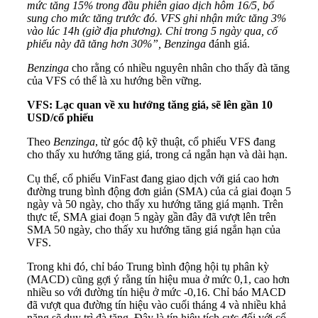
mức tăng 15% trong đầu phiên giao dịch hôm 16/5, bổ
sung cho mức tăng trước đó. VFS ghi nhận mức tăng 3%
vào lúc 14h (giờ địa phương). Chỉ trong 5 ngày qua, cổ
phiếu này đã tăng hơn 30%”,
Benzinga
đánh giá.
Benzinga
cho rằng có nhiều nguyên nhân cho thấy đà tăng
của VFS có thể là xu hướng bền vững.
VFS: Lạc quan về xu hướng tăng giá, sẽ lên gần 10
USD/cổ phiếu
Theo
Benzinga
, từ góc độ kỹ thuật, cổ phiếu VFS đang
cho thấy xu hướng tăng giá, trong cả ngắn hạn và dài hạn.
Cụ thể, cổ phiếu VinFast đang giao dịch với giá cao hơn
đường trung bình động đơn giản (SMA) của cả giai đoạn 5
ngày và 50 ngày, cho thấy xu hướng tăng giá mạnh. Trên
thực tế, SMA giai đoạn 5 ngày gần đây đã vượt lên trên
SMA 50 ngày, cho thấy xu hướng tăng giá ngắn hạn của
VFS.
Trong khi đó, chỉ báo Trung bình động hội tụ phân kỳ
(MACD) cũng gợi ý rằng tín hiệu mua ở mức 0,1, cao hơn
nhiều so với đường tín hiệu ở mức -0,16. Chỉ báo MACD
đã vượt qua đường tín hiệu vào cuối tháng 4 và nhiều khả
năng sẽ duy trì đà tăng. Đây là tín hiệu tích cực đối với cổ