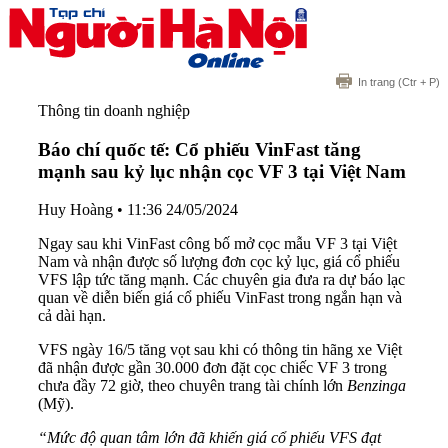
In trang
(Ctr + P)
Thông tin doanh nghiệp
Báo chí quốc tế: Cổ phiếu VinFast tăng
mạnh sau kỷ lục nhận cọc VF 3 tại Việt Nam
Huy Hoàng
•
11:36 24/05/2024
Ngay sau khi VinFast công bố mở cọc mẫu VF 3 tại Việt
Nam và nhận được số lượng đơn cọc kỷ lục, giá cổ phiếu
VFS lập tức tăng mạnh. Các chuyên gia đưa ra dự báo lạc
quan về diễn biến giá cổ phiếu VinFast trong ngắn hạn và
cả dài hạn.
VFS ngày 16/5 tăng vọt sau khi có thông tin hãng xe Việt
đã nhận được gần 30.000 đơn đặt cọc chiếc VF 3 trong
chưa đầy 72 giờ, theo chuyên trang tài chính lớn
Benzinga
(Mỹ).
“Mức độ quan tâm lớn đã khiến giá cổ phiếu VFS đạt