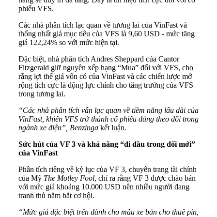
phiếu VFS.
Các nhà phân tích lạc quan về tương lai của VinFast và
thống nhất giá mục tiêu của VFS là 9,60 USD - mức tăng
giá 122,24% so với mức hiện tại.
Đặc biệt, nhà phân tích Andres Sheppard của Cantor
Fitzgerald giữ nguyên xếp hạng “Mua” đối với VFS, cho
rằng lợi thế giá vốn có của VinFast và các chiến lược mở
rộng tích cực là động lực chính cho tăng trưởng của VFS
trong tương lai.
“Các nhà phân tích vẫn lạc quan về tiềm năng lâu dài của
VinFast, khiến VFS trở thành cổ phiếu đáng theo dõi trong
ngành xe điện”,
Benzinga
kết luận.
Sức hút của VF 3 và khả năng “đi đầu trong đổi mới”
của VinFast
Phân tích riêng về kỷ lục của VF 3, chuyên trang tài chính
của Mỹ
The Motley Fool
, chỉ ra rằng VF 3 được chào bán
với mức giá khoảng 10.000 USD nên nhiều người đang
tranh thủ nắm bắt cơ hội.
“Mức giá đặc biệt trên dành cho mẫu xe bán cho thuê pin,