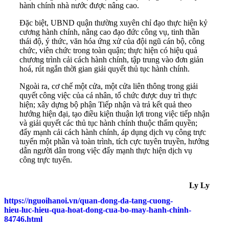
hành chính nhà nước được nâng cao.
Đặc biệt, UBND quận thường xuyên chỉ đạo thực hiện kỷ
cương hành chính, nâng cao đạo đức công vụ, tinh thần
thái độ, ý thức, văn hóa ứng xử của đội ngũ cán bộ, công
chức, viên chức trong toàn quận; thực hiện có hiệu quả
chương trình cải cách hành chính, tập trung vào đơn giản
hoá, rút ngắn thời gian giải quyết thủ tục hành chính.
Ngoài ra, cơ chế một cửa, một cửa liên thông trong giải
quyết công việc của cá nhân, tổ chức được duy trì thực
hiện; xây dựng bộ phận Tiếp nhận và trả kết quả theo
hướng hiện đại, tạo điều kiện thuận lợi trong việc tiếp nhận
và giải quyết các thủ tục hành chính thuộc thẩm quyền;
đẩy mạnh cải cách hành chính, áp dụng dịch vụ công trực
tuyến một phần và toàn trình, tích cực tuyên truyền, hướng
dẫn người dân trong việc đẩy mạnh thực hiện dịch vụ
công trực tuyến.
Ly Ly
https://nguoihanoi.vn/quan-dong-da-tang-cuong-
hieu-luc-hieu-qua-hoat-dong-cua-bo-may-hanh-chinh-
84746.html