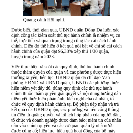
Quang cảnh Hội nghị.
Được biết, thời gian qua, UBND quận Đống Đa luôn xác
định công tác kiểm soát thủ tục hành chính là nhiệm vụ cụ
thể, trực tiếp và quan trọng trong công tác cải cách hành
chính. Điều đó thể hiện ở kết quả nổi bật về chỉ số cải cách
hành chính của quận đạt 96,38% xếp thứ 1/30 quận,
huyện trong năm 2023.
Việc thực hiện rà soát các quy định, thủ tục hành chính
thuộc thẩm quyền của quận và các phường được thực hiện
thường xuyên, liên tục. UBND quận đã chỉ đạo Văn
phòng HĐND và UBND quận, UBND các phường thực
hiện niêm yết đầy đủ, đúng quy định các thủ tục hành
chính thuộc thẩm quyền giải quyết và nội dung hướng dẫn
niêm yết thực hiện phản ánh, kiến nghị của cá nhân, tổ
chức về quy định hành chính tại Bộ phận tiếp nhận và trả
kết quả của UBND quận, các phường và trên cổng thông
tin điện tử quận; quyền và lợi ích hợp pháp của người dân,
tổ chức và doanh nghiệp được đảm bảo; niềm tin của nhân
dân vào chính quyền và các cơ quan quản lý nhà nước
được củng cố; hiệu lực, hiệu quả hoạt động của bộ máy