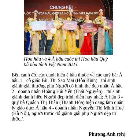
Hoa hậu và 4 Á hậu cuộc thi Hoa hậu Quý
bà hòa bình Việt Nam 2023.
Bên cạnh đó, các danh hiệu á hậu thuộc về các quý bà: Á
hậu 1 - cô giáo Bùi Thị Sao Mai (Hòa Bình) - thí sinh
giành giải thưởng phụ Người có hình thể đẹp nhất; Á hậu
2 - doanh nhân Hoàng Hải Yến (Thái Nguyên) - thí sinh
giành danh hiệu Người đẹp trình diễn hay nhất; Á hậu 3 -
quý bà Quách Thị Thân (Thanh Hóa) hiện đang làm quản
lý giáo dục; Á hậu 4 - doanh nhân Nguyễn Thị Minh Huệ
(Hà Nội), người trước đó giành giải phụ Người đẹp tri
thức./.
Phương Anh (t/h)