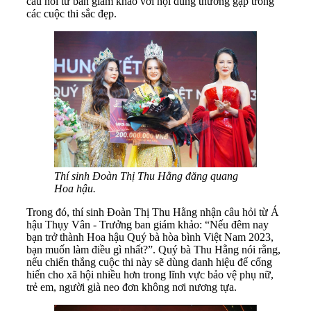
câu hỏi từ ban giám khảo với nội dung thường gặp trong
các cuộc thi sắc đẹp.
Thí sinh Đoàn Thị Thu Hằng đăng quang
Hoa hậu.
Trong đó, thí sinh Đoàn Thị Thu Hằng nhận câu hỏi từ Á
hậu Thụy Vân - Trưởng ban giám khảo: “Nếu đêm nay
bạn trở thành Hoa hậu Quý bà hòa bình Việt Nam 2023,
bạn muốn làm điều gì nhất?”. Quý bà Thu Hằng nói rằng,
nếu chiến thắng cuộc thi này sẽ dùng danh hiệu để cống
hiến cho xã hội nhiều hơn trong lĩnh vực bảo vệ phụ nữ,
trẻ em, người già neo đơn không nơi nương tựa.