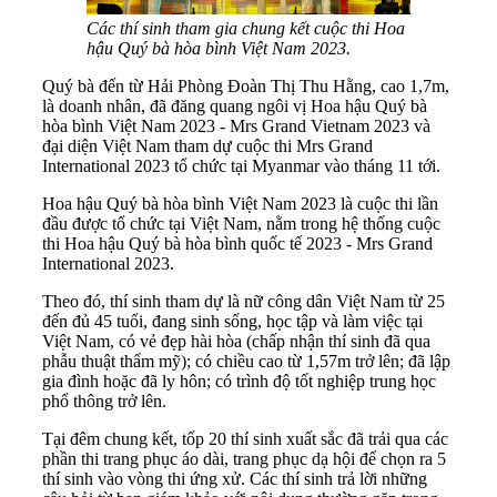
Các thí sinh tham gia chung kết cuộc thi Hoa
hậu Quý bà hòa bình Việt Nam 2023.
Quý bà đến từ Hải Phòng Đoàn Thị Thu Hằng, cao 1,7m,
là doanh nhân, đã đăng quang ngôi vị Hoa hậu Quý bà
hòa bình Việt Nam 2023 - Mrs Grand Vietnam 2023 và
đại diện Việt Nam tham dự cuộc thi Mrs Grand
International 2023 tổ chức tại Myanmar vào tháng 11 tới.
Hoa hậu Quý bà hòa bình Việt Nam 2023 là cuộc thi lần
đầu được tổ chức tại Việt Nam, nằm trong hệ thống cuộc
thi Hoa hậu Quý bà hòa bình quốc tế 2023 - Mrs Grand
International 2023.
Theo đó, thí sinh tham dự là nữ công dân Việt Nam từ 25
đến đủ 45 tuổi, đang sinh sống, học tập và làm việc tại
Việt Nam, có vẻ đẹp hài hòa (chấp nhận thí sinh đã qua
phẫu thuật thẩm mỹ); có chiều cao từ 1,57m trở lên; đã lập
gia đình hoặc đã ly hôn; có trình độ tốt nghiệp trung học
phổ thông trở lên.
Tại đêm chung kết, tốp 20 thí sinh xuất sắc đã trải qua các
phần thi trang phục áo dài, trang phục dạ hội để chọn ra 5
thí sinh vào vòng thi ứng xử. Các thí sinh trả lời những