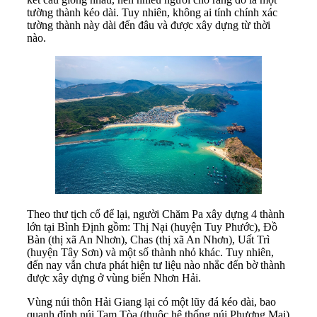
tường thành kéo dài. Tuy nhiên, không ai tính chính xác
tường thành này dài đến đâu và được xây dựng từ thời
nào.
Theo thư tịch cổ để lại, người Chăm Pa xây dựng 4 thành
lớn tại Bình Định gồm: Thị Nại (huyện Tuy Phước), Đồ
Bàn (thị xã An Nhơn), Chas (thị xã An Nhơn), Uất Trì
(huyện Tây Sơn) và một số thành nhỏ khác. Tuy nhiên,
đến nay vẫn chưa phát hiện tư liệu nào nhắc đến bờ thành
được xây dựng ở vùng biển Nhơn Hải.
Vùng núi thôn Hải Giang lại có một lũy đá kéo dài, bao
quanh đỉnh núi Tam Tòa (thuộc hệ thống núi Phương Mai)