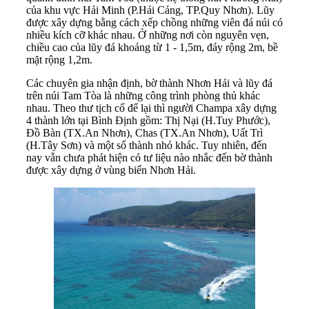
của khu vực Hải Minh (P.Hải Cảng, TP.Quy Nhơn). Lũy
được xây dựng bằng cách xếp chồng những viên đá núi có
nhiều kích cỡ khác nhau. Ở những nơi còn nguyên vẹn,
chiều cao của lũy đá khoảng từ 1 - 1,5m, đáy rộng 2m, bề
mặt rộng 1,2m.
Các chuyên gia nhận định, bờ thành Nhơn Hải và lũy đá
trên núi Tam Tòa là những công trình phòng thủ khác
nhau. Theo thư tịch cổ để lại thì người Champa xây dựng
4 thành lớn tại Bình Định gồm: Thị Nại (H.Tuy Phước),
Đồ Bàn (TX.An Nhơn), Chas (TX.An Nhơn), Uất Trì
(H.Tây Sơn) và một số thành nhỏ khác. Tuy nhiên, đến
nay vẫn chưa phát hiện có tư liệu nào nhắc đến bờ thành
được xây dựng ở vùng biển Nhơn Hải.