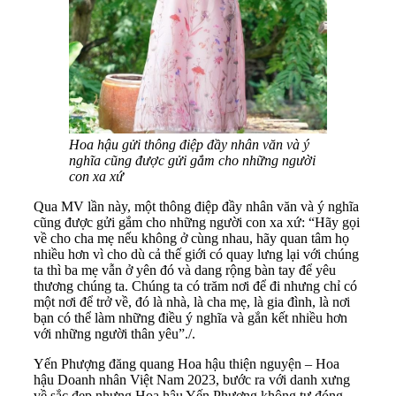
Hoa hậu gửi thông điệp đầy nhân văn và ý
nghĩa cũng được gửi gắm cho những người
con xa xứ
Qua MV lần này, một thông điệp đầy nhân văn và ý nghĩa
cũng được gửi gắm cho những người con xa xứ: “Hãy gọi
về cho cha mẹ nếu không ở cùng nhau, hãy quan tâm họ
nhiều hơn vì cho dù cả thế giới có quay lưng lại với chúng
ta thì ba mẹ vẫn ở yên đó và dang rộng bàn tay để yêu
thương chúng ta. Chúng ta có trăm nơi để đi nhưng chỉ có
một nơi để trở về, đó là nhà, là cha mẹ, là gia đình, là nơi
bạn có thể làm những điều ý nghĩa và gắn kết nhiều hơn
với những người thân yêu”./.
Yến Phượng đăng quang Hoa hậu thiện nguyện – Hoa
hậu Doanh nhân Việt Nam 2023, bước ra với danh xưng
về sắc đẹp nhưng Hoa hậu Yến Phượng không tự đóng