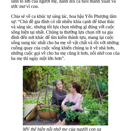
sinh to lớn của người mẹ, đánh đổi cả tuổi thanh xuân và
ước mơ vì con.
Chia sẻ về ca khúc tự sáng tác, hoa hậu Yến Phượng tâm
sự: “Chủ đề gia đình có rất nhiều khía cạnh để khai thác
và sáng tác, nhưng tôi lựa chọn những gì đúng với cuộc
sống hiện tại nhất. Chúng ta thường lựa chọn rời xa gia
đình đến nơi khác để tìm kiếm thành tựu, mang lại cuộc
sống sung túc nhất cho ba mẹ về vật chất và rồi với những
cuồng quay của cuộc sống khiến chúng ta ít về nhà hơn,
những cuộc gọi về cho ba mẹ cũng ít hơn, nỗi nhớ con của
ba mẹ thì ngày một lớn hơn”.
MV thể hiện nỗi nhớ mẹ của người con xa