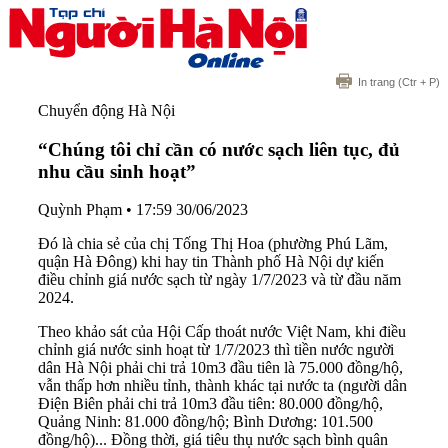
In trang
(Ctr + P)
Chuyển động Hà Nội
“Chúng tôi chỉ cần có nước sạch liên tục, đủ
nhu cầu sinh hoạt”
Quỳnh Phạm
•
17:59 30/06/2023
Đó là chia sẻ của chị Tống Thị Hoa (phường Phú Lãm,
quận Hà Đông) khi hay tin Thành phố Hà Nội dự kiến
điều chỉnh giá nước sạch từ ngày 1/7/2023 và từ đầu năm
2024.
Theo khảo sát của Hội Cấp thoát nước Việt Nam, khi điều
chỉnh giá nước sinh hoạt từ 1/7/2023 thì tiền nước người
dân Hà Nội phải chi trả 10m3 đầu tiên là 75.000 đồng/hộ,
vẫn thấp hơn nhiều tỉnh, thành khác tại nước ta (người dân
Điện Biên phải chi trả 10m3 đầu tiên: 80.000 đồng/hộ,
Quảng Ninh: 81.000 đồng/hộ; Bình Dương: 101.500
đồng/hộ)... Đồng thời, giá tiêu thụ nước sạch bình quân