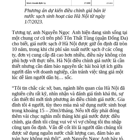
Phương án dự kiến điều chỉnh giá bán lẻ
nước sạch sinh hoạt của Hà Nội từ ngày
1/7/2023.
Tương tự, anh Nguyễn Ngọc Anh hiện đang sinh sống tại
một chung cư cũ trên phố Tôn Thất Tùng (quận Đống Đa)
cho biết, giá nước sạch ở Hà Nội được giữ ổn định đã tròn
10 năm, trong khi chi phí sản xuất nước sạch ở các công
ty, đơn vị cung cấp đã cao hơn nhiều, điều này không còn
phù hợp với thực tiễn. Hà Nội điều chỉnh giá nước là cần
thiết nhưng cần đảm bảo nguyên tắc hài hoà lợi ích giữa
người dân với doanh nghiệp, cần tránh việc tăng giá một
lúc dễ làm người dân bị… sốc.
“Tôi tin chắc các sở, ban, ngành liên quan của Hà Nội đã
nghiên cứu rất kỹ, nhìn nhận và đánh giá tính khả thi, sự
cần thiết thì mới tính phương án điều chỉnh giá nước. Gia
đình tôi 4 người, tùy theo mùa mà sử dụng nước sinh hoạt
trong khoảng 15 – 20m3/tháng. Nếu tới đây phải đóng
thêm vài chục nghìn mỗi tháng khi giá nước được điều
chỉnh, gia đình tôi cũng vui vẻ vì vợ chồng tôi thu nhập
cũng tạm ổn định. Vấn đề cốt lõi là người dân chúng tôi
được sử dụng nguồn nước chất lượng cao, đảm bảo an
toàn hay không mà thôi”, anh Nguyễn Ngọc Anh bày tỏ.