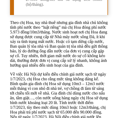
(hộ/tháng).
Theo chị Hoa, tuy nhà thuê nhưng gia đình nhà chủ không
tính phí nước theo “luật riêng” mà chị Hoa đóng phí nước
5.973 đồng/10m3/tháng. Nước sinh hoạt nơi chị Hoa đang
sử dụng được cung cấp từ Nhà máy nước sông Đà, ít khi
xảy ra tình trạng mất nước. Hoặc có tạm dừng cấp nước,
Ban quản lý tòa nhà và Ban quản trị tòa nhà đều gửi thông
báo, lý do đường ống dẫn nước của đơn vị cung cấp gặp
sự cố. Tuy nhiên, thời gian mất nước do sự cố không kéo
dài, thường được đơn vị cung cấp xử lý nhanh, không ảnh
hưởng quá nhiều đến sinh hoạt của gia đình.
Về việc Hà Nội dự kiến điều chỉnh giá nước sạch từ ngày
1/7/2023, chị Hoa cho rằng mức tăng không đáng kể.
Bình quân gia đình chị Hoa sử dụng 10m3 – 12m3 nước
mỗi tháng vì con nhỏ đi nhà trẻ, vợ chồng đi làm từ sáng
tới chiều tối mới về nhà. Gia đình chỉ dùng nước cho nấu
ăn, tắm giặt…, còn nước uống hàng ngày chị Hoa sử dụng
bình nước khoáng loại 20 lít. Tính trước thời điểm
1/7/2023, tùy theo mức dùng 10m3 hoặc 12m3/tháng, chị
Hoa phải trả phí nước sạch từ 65.000 đến 90.000 đồng.
Nếu từ ngày 1/7/2023, Hà Nội điều chỉnh giá nước lên