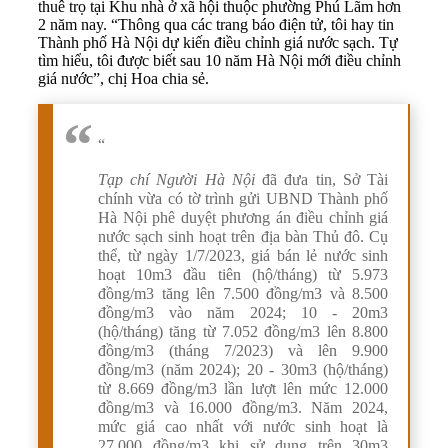
thuê trọ tại Khu nhà ở xã hội thuộc phường Phú Lãm hơn
2 năm nay. “Thông qua các trang báo điện tử, tôi hay tin
Thành phố Hà Nội dự kiến điều chỉnh giá nước sạch. Tự
tìm hiểu, tôi được biết sau 10 năm Hà Nội mới điều chỉnh
giá nước”, chị Hoa chia sẻ.
“
Tạp chí Người Hà Nội
đã đưa tin, Sở Tài
chính vừa có tờ trình gửi UBND Thành phố
Hà Nội phê duyệt phương án điều chỉnh giá
nước sạch sinh hoạt trên địa bàn Thủ đô. Cụ
thể, từ ngày 1/7/2023, giá bán lẻ nước sinh
hoạt 10m3 đầu tiên (hộ/tháng) từ 5.973
đồng/m3 tăng lên 7.500 đồng/m3 và 8.500
đồng/m3 vào năm 2024; 10 - 20m3
(hộ/tháng) tăng từ 7.052 đồng/m3 lên 8.800
đồng/m3 (tháng 7/2023) và lên 9.900
đồng/m3 (năm 2024); 20 - 30m3 (hộ/tháng)
từ 8.669 đồng/m3 lần lượt lên mức 12.000
đồng/m3 và 16.000 đồng/m3. Năm 2024,
mức giá cao nhất với nước sinh hoạt là
27.000 đồng/m3 khi sử dụng trên 30m3