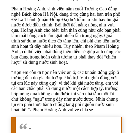
Phạm Hoàng Anh, sinh viên năm cuối Trường Cao đẳng
nghề Bách khoa Hà Nội, đang ở trọ cùng hai bạn trên phố
Đê La Thành (quận Đống Đa) hơi trầm tư khi hay tin giá
nước được điều chỉnh. Bởi thời tiết nắng nóng như vừa
qua, Hoàng Anh cho biết, bản thân cũng như các bạn phải
làm mát bằng cách tắm giặt nhiều lần trong ngày. Quá
trình sử dụng nước theo đó tăng lên, chi phí cho tiền nước
sinh hoạt từ đây nhiều hơn. Tuy nhiên, theo Phạm Hoàng
Anh, có thể việc phải đóng thêm tiền sẽ giúp anh cùng các
bạn đang trong hoàn cảnh tương tự phải thay đổi “chiến
lược” sử dụng nước sinh hoạt.
“Bọn em còn đi học nên việc ăn ở, các khoản đóng góp ở
trường đều do gia đình ở quê hỗ trợ. Vài nghìn đồng với
tụi em lúc này cũng quý, vì thế khi giá nước tăng, em với
các bạn chắc phải sử dụng nước một cách hợp lý, trường
hợp nóng quá không chịu được thì vào nhà tắm một lát
chứ không “ngủ” trong đấy như trước được. Nhìn chung
tụi em phải thực hành chống lãng phí nguồn nước sinh
hoạt thôi”- Phạm Hoàng Anh vui vẻ chia sẻ.
“