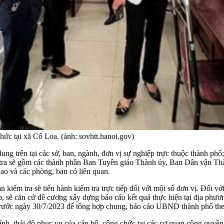
hức tại xã Cổ Loa. (ảnh: sovhtt.hanoi.gov)
 dung trên tại các sở, ban, ngành, đơn vị sự nghiệp trực thuộc thành 
ểm tra sẽ gồm các thành phần Ban Tuyên giáo Thành ủy, Ban Dân vận T
ao và các phòng, ban có liên quan.
n kiểm tra sẽ tiến hành kiểm tra trực tiếp đối với một số đơn vị. Đối vớ
p, sẽ căn cứ đề cương xây dựng báo cáo kết quả thực hiện tại địa phư
) trước ngày 30/7/2023 để tổng hợp chung, báo cáo UBND thành phố the
, thái độ phục vụ của cán bộ, công chức tại các cơ quan công quyền v