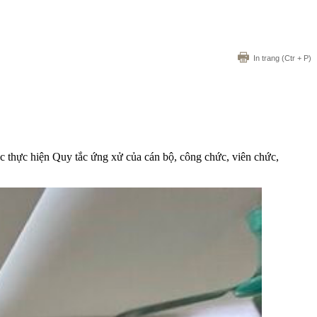
In trang
(Ctr + P)
hực hiện Quy tắc ứng xử của cán bộ, công chức, viên chức,