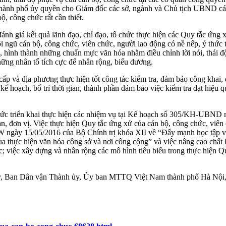
nh phố ủy quyền cho Giám đốc các sở, ngành và Chủ tịch UBND các quậ
, công chức rất cần thiết.
h giá kết quả lãnh đạo, chỉ đạo, tổ chức thực hiện các Quy tắc ứng xử
 ngũ cán bộ, công chức, viên chức, người lao động có nề nếp, ý thức 
g, hình thành những chuẩn mực văn hóa nhằm điều chỉnh lời nói, thái đ
hững nhân tố tích cực để nhân rộng, biểu dương.
 và địa phương thực hiện tốt công tác kiểm tra, đảm bảo công khai, d
 kế hoạch, bố trí thời gian, thành phần đảm bảo việc kiểm tra đạt hiệu
tổ chức triển khai thực hiện các nhiệm vụ tại Kế hoạch số 305/KH-
 đơn vị. Việc thực hiện Quy tắc ứng xử của cán bộ, công chức, viên 
/TW ngày 15/05/2016 của Bộ Chính trị khóa XII về “Đẩy mạnh học tập 
ua thực hiện văn hóa công sở và nơi công cộng” và việc nâng cao chất
; việc xây dựng và nhân rộng các mô hình tiêu biểu trong thực hiện Q
ủy, Ban Dân vận Thành ủy, Ủy ban MTTQ Việt Nam thành phố Hà Nội, 