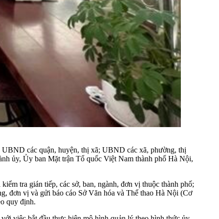
phố; UBND các quận, huyện, thị xã; UBND các xã, phường, thị
hành ủy, Ủy ban Mặt trận Tổ quốc Việt Nam thành phố Hà Nội,
i kiểm tra gián tiếp, các sở, ban, ngành, đơn vị thuộc thành phố;
ơng, đơn vị và gửi báo cáo Sở Văn hóa và Thể thao Hà Nội (Cơ
o quy định.
ới việc bắt đầu thực hiện mô hình quản lý theo hình thức ủy