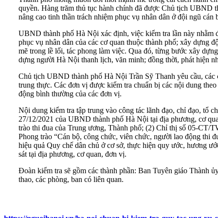
quyền. Hàng trăm thủ tục hành chính đã được Chủ tịch UBND thà
nâng cao tinh thần trách nhiệm phục vụ nhân dân ở đội ngũ cán bộ
UBND thành phố Hà Nội xác định, việc kiểm tra lần này nhằm đán
phục vụ nhân dân của các cơ quan thuộc thành phố; xây dựng đội
mẽ trong lề lối, tác phong làm việc. Qua đó, từng bước xây dựn
dựng người Hà Nội thanh lịch, văn minh; đồng thời, phát hiện n
Chủ tịch UBND thành phố Hà Nội Trần Sỹ Thanh yêu cầu, các cấp
trung thực. Các đơn vị được kiểm tra chuẩn bị các nội dung theo
động bình thường của các đơn vị.
Nội dung kiểm tra tập trung vào công tác lãnh đạo, chỉ đạo, 
27/12/2021 của UBND thành phố Hà Nội tại địa phương, cơ quan,
trào thi đua của Trung ương, Thành phố; (2) Chỉ thị số 05-CT
Phong trào “Cán bộ, công chức, viên chức, người lao động thi đ
hiệu quả Quy chế dân chủ ở cơ sở, thực hiện quy ước, hương ước
sát tại địa phương, cơ quan, đơn vị.
Đoàn kiểm tra sẽ gồm các thành phần: Ban Tuyên giáo Thành 
thao, các phòng, ban có liên quan.