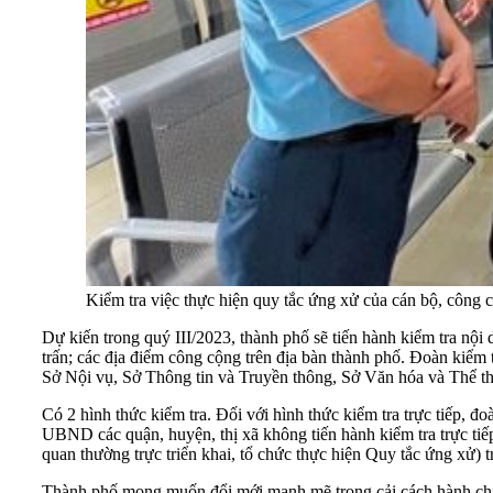
Kiểm tra việc thực hiện quy tắc ứng xử của cán bộ, công c
Dự kiến trong quý III/2023, thành phố sẽ tiến hành kiểm tra nội
trấn; các địa điểm công cộng trên địa bàn thành phố. Đoàn ki
Sở Nội vụ, Sở Thông tin và Truyền thông, Sở Văn hóa và Thể th
Có 2 hình thức kiểm tra. Đối với hình thức kiểm tra trực tiếp, đoà
UBND các quận, huyện, thị xã không tiến hành kiểm tra trực tiế
quan thường trực triển khai, tổ chức thực hiện Quy tắc ứng xử
Thành phố mong muốn đổi mới mạnh mẽ trong cải cách hành chính