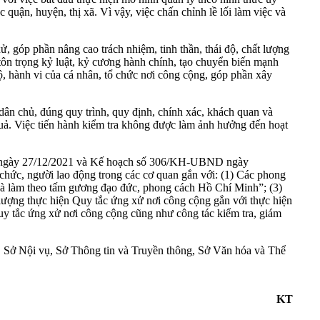
n, huyện, thị xã. Vì vậy, việc chấn chỉnh lề lối làm việc và
, góp phần nâng cao trách nhiệm, tinh thần, thái độ, chất lượng
tôn trọng kỷ luật, kỷ cương hành chính, tạo chuyển biến mạnh
ộ, hành vi của cá nhân, tổ chức nơi công cộng, góp phần xây
ân chủ, đúng quy trình, quy định, chính xác, khách quan và
 quả. Việc tiến hành kiểm tra không được làm ảnh hưởng đến hoạt
UBND ngày 27/12/2021 và Kế hoạch số 306/KH-UBND ngày
chức, người lao động trong các cơ quan gắn với: (1) Các phong
và làm theo tấm gương đạo đức, phong cách Hồ Chí Minh”; (3)
 lượng thực hiện Quy tắc ứng xử nơi công cộng gắn với thực hiện
uy tắc ứng xử nơi công cộng cũng như công tác kiểm tra, giám
Sở Nội vụ, Sở Thông tin và Truyền thông, Sở Văn hóa và Thể
KT