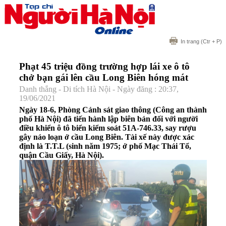
In trang
(Ctr + P)
Phạt 45 triệu đồng trường hợp lái xe ô tô
chở bạn gái lên cầu Long Biên hóng mát
Danh thắng - Di tích Hà Nội - Ngày đăng : 20:37,
19/06/2021
Ngày 18-6, Phòng Cảnh sát giao thông (Công an thành
phố Hà Nội) đã tiến hành lập biên bản đối với người
điều khiển ô tô biển kiểm soát 51A-746.33, say rượu
gây náo loạn ở cầu Long Biên. Tài xế này được xác
định là T.T.L (sinh năm 1975; ở phố Mạc Thái Tổ,
quận Cầu Giấy, Hà Nội).