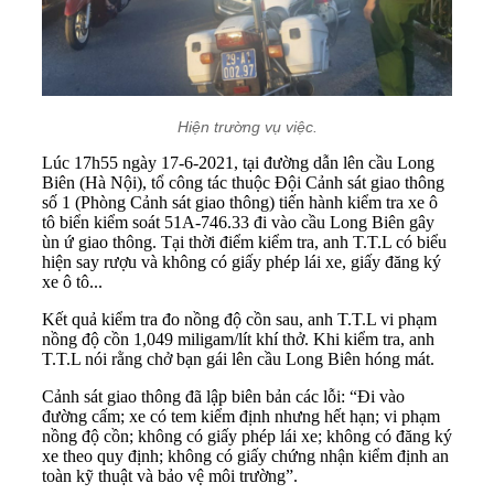
Hiện trường vụ việc.
Lúc 17h55 ngày 17-6-2021, tại đường dẫn lên cầu Long
Biên (Hà Nội), tổ công tác thuộc Đội Cảnh sát giao thông
số 1 (Phòng Cảnh sát giao thông) tiến hành kiểm tra xe ô
tô biển kiểm soát 51A-746.33 đi vào cầu Long Biên gây
ùn ứ giao thông. Tại thời điểm kiểm tra, anh T.T.L có biểu
hiện say rượu và không có giấy phép lái xe, giấy đăng ký
xe ô tô...
Kết quả kiểm tra đo nồng độ cồn sau, anh T.T.L vi phạm
nồng độ cồn 1,049 miligam/lít khí thở. Khi kiểm tra, anh
T.T.L nói rằng chở bạn gái lên cầu Long Biên hóng mát.
Cảnh sát giao thông đã lập biên bản các lỗi: “Đi vào
đường cấm; xe có tem kiểm định nhưng hết hạn; vi phạm
nồng độ cồn; không có giấy phép lái xe; không có đăng ký
xe theo quy định; không có giấy chứng nhận kiểm định an
toàn kỹ thuật và bảo vệ môi trường”.