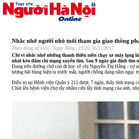
Nhắc nhở người nhỏ tuổi tham gia giao thông p
Theo dòng sự kiện - Ngày đăng : 23:20, 06/11/2017
Chỉ vì nhắc nhở những thanh thiếu niên chạy xe máy lạng l
nhát kéo đâm chí mạng xuyên tim. Sau 9 ngày gia đình tìm 
Đang trên đường chở con đi học về chị Nguyễn Thị Hằng - vợ an
tượng hãi hùng hiện ra trước mắt, người chồng đang nằm ngục t
Điều trị tại Bệnh viện Quân y 211 được 7 ngày, thấy tình trạng 
Chút lên bệnh viện chợ rẫy nhằm cứu lấy tính mạng của anh, nhưn