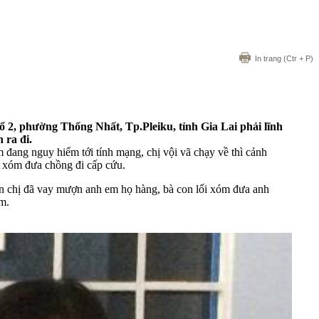
In trang
(Ctr + P)
 2, phường Thống Nhất, Tp.Pleiku, tỉnh Gia Lai phải lĩnh
 ra đi.
ang nguy hiểm tới tính mạng, chị vội vã chạy về thì cảnh
g xóm đưa chồng đi cấp cứu.
khăn chị đã vay mượn anh em họ hàng, bà con lối xóm đưa anh
m.