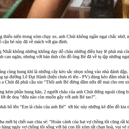
ng thiếu niên trong xóm chạy xe, anh Chút không ngần ngại chắc nhở
đó cậu bé này đã về mách với gia đình.
ng Nhất không những không dạy dỗ cháu những điều hay lẽ phải mà còn
h can ngăn, nhưng với bản tính côn đồ ông Bé đã về tụ tập những ngư
tráng cùng hung khí là những cây kéo sắc nhọn xông vào nhà đánh đập
ống tại đường Lê Đại Hành (hiện chưa rõ tên - PV) dùng kéo đâm nhát 
á a Chút đã phải cầu xin “Thôi anh Bé đừng đâm nữa để mai cho em xin
ng kém phần hung hãn, 2 người cháu của anh Chút đứng ngoài cũng bị
 lời đe doạ “đứa nào còn muốn gây với anh Bé tao?”.
hải hô lên “Em là cháu của anh Bé” tới lúc này những kẻ đôn đồ kia m
a mới bị chết oan chia sẻ: “Hoàn cảnh của hai vợ chồng tôi cũng rất k
ù hàng ngày vợ chồng tôi sống với bà con lối xóm rất chan hoà, vui vẻ