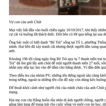
Vợ con của a
nh Chút
Mọi việc bắt đầu vào buổi chiều ngày 10/10/2017, khi thấy nhữ
cự cãi và buông lời thách thức. Đôi bên có lời qua tiếng lại sau 
Ông bác ruột có biệt danh “Bé Trà” sống tại Tổ 1, phường Thố
mình. Hai bên đã xảy tranh cãi nhưng được người dân xung quan
anh.
Khoảng 19h tối cùng ngày ông Bé Trà quy tụ 7 thanh niên trai 
Trà” đã ôm ghì lấy anh chút để một người thanh niên 27 tuổi, s
nhân này tiếp tục lao vào để đâm cho bằng được. Vì đâu đớn qu
Theo điều tra của nhóm PV, những tên đứng ngoài sân cũng khô
trong tường, ngoài ra những tên côn đồ này còn dùng kéo buông
Để thoát khỏi cảnh như người chú của mình cháu của anh Chút p
mạng.
Hai mẹ con chị Hằng buồn rầu nhìn di ảnh người chồng, người ch
gắng làm lụng để trang trải cho cuộc sống và nuôi con ăn học, d