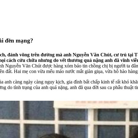
hải đền mạng?
ách, đánh võng trên đường mà anh Nguyễn Văn Chút, cư trú tại Tổ
mọi cách cứu chữa nhưng do vết thương quá nặng anh đã vĩnh viễn
h Nguyễn Văn Chút được hàng xóm báo tin chồng chị bị người ta đâm đ
rên đất. Hai mẹ con vừa mếu máo nước mắt giàn giụa, vừa hô hào hàn
của anh càng ngày càng nguy kịch, gia đình bất chấp kinh tế rất khó 
g do tình trạng của anh quá nặng, anh đã qua đời sau ca phẫu thuật ti