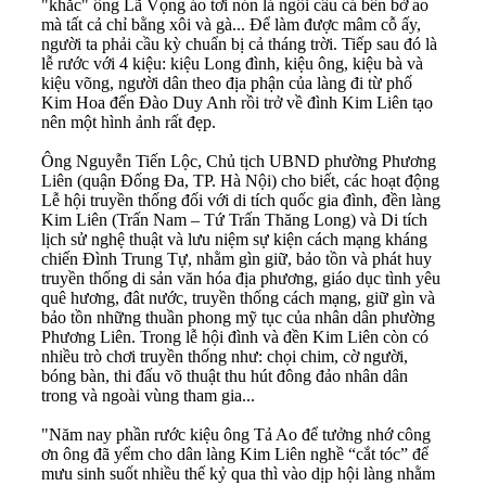
"khắc" ông Lã Vọng áo tơi nón lá ngồi câu cá bên bờ ao
mà tất cả chỉ bằng xôi và gà... Để làm được mâm cỗ ấy,
người ta phải cầu kỳ chuẩn bị cả tháng trời. Tiếp sau đó là
lễ rước với 4 kiệu: kiệu Long đình, kiệu ông, kiệu bà và
kiệu võng, người dân theo địa phận của làng đi từ phố
Kim Hoa đến Đào Duy Anh rồi trở về đình Kim Liên tạo
nên một hình ảnh rất đẹp.
Ông Nguyễn Tiến Lộc, Chủ tịch UBND phường Phương
Liên (quận Đống Đa, TP. Hà Nội) cho biết, các hoạt động
Lễ hội truyền thống đối với di tích quốc gia đình, đền làng
Kim Liên (Trấn Nam – Tứ Trấn Thăng Long) và Di tích
lịch sử nghệ thuật và lưu niệm sự kiện cách mạng kháng
chiến Đình Trung Tự, nhằm gìn giữ, bảo tồn và phát huy
truyền thống di sản văn hóa địa phương, giáo dục tình yêu
quê hương, đât nước, truyền thống cách mạng, giữ gìn và
bảo tồn những thuần phong mỹ tục của nhân dân phường
Phương Liên. Trong lễ hội đình và đền Kim Liên còn có
nhiều trò chơi truyền thống như: chọi chim, cờ người,
bóng bàn, thi đấu võ thuật thu hút đông đảo nhân dân
trong và ngoài vùng tham gia...
"Năm nay phần rước kiệu ông Tả Ao để tưởng nhớ công
ơn ông đã yểm cho dân làng Kim Liên nghề “cắt tóc” để
mưu sinh suốt nhiều thế kỷ qua thì vào dịp hội làng nhằm