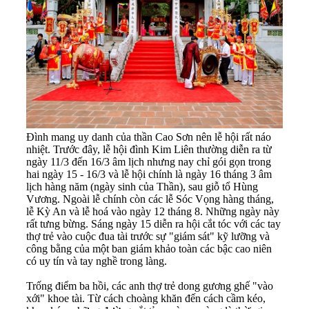
Đình mang uy danh của thần Cao Sơn nên lễ hội rất náo
nhiệt. Trước đây, lễ hội đình Kim Liên thường diễn ra từ
ngày 11/3 đến 16/3 âm lịch nhưng nay chỉ gói gọn trong
hai ngày 15 - 16/3 và lễ hội chính là ngày 16 tháng 3 âm
lịch hàng năm (ngày sinh của Thần), sau giỗ tổ Hùng
Vương. Ngoài lễ chính còn các lễ Sóc Vọng hàng tháng,
lễ Kỳ An và lễ hoá vào ngày 12 tháng 8. Những ngày này
rất tưng bừng. Sáng ngày 15 diễn ra hội cắt tóc với các tay
thợ trẻ vào cuộc đua tài trước sự "giám sát" kỹ lưỡng và
công bằng của một ban giám khảo toàn các bậc cao niên
có uy tín và tay nghề trong làng.
Trống điểm ba hồi, các anh thợ trẻ dong gương ghế "vào
xới" khoe tài. Từ cách choàng khăn đến cách cầm kéo,