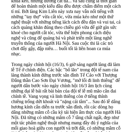
khua kéo, những đường cắt tỉa... và sau cùng là thời gian
để hoàn thành một kiểu đầu đều được chấm điểm một cách
tỉ mỉ. Bởi làng Kim Liên này xưa nay vẫn nổi tiếng với
những "tay thợ" vừa cắt tóc, vừa múa kéo như một thứ
nghệ thuật với những tiếng lách cách đều đặn và vui tai, cả
cách quàng khăn đúng theo chiều gió vừa để giữ gìn sức
khoẻ cho người cắt tóc, vừa thể hiện phong cách diệu
nghệ và cũng để quảng bá và phát triển một làng nghề
truyền thống của người Hà Nội. Sau cuộc thi là các trò
chơi đẩy gậy, đập niêu… buổi tối là liên hoan ca múa
nhạc.
Trong ngày chính hội (16/3), 6 giờ sáng người làng đã làm
lễ Tế ở chính điện. Các bậc "bô lão" trong đội tế nam của
làng thành kính đứng trước sân đình Tế Cáo với Thượng
Đẳng thần Cao Sơn Đại Vương, "mở lối đi linh thiêng" để
người dân bước vào ngày chính hội 16/3 âm lịch cùng
những đại lễ bái rất bài bản của đội tế lễ mũ mão cân đai
chỉnh tề. Vang vọng và linh thiêng còn ở tiếng thỉnh
chiêng trống dứt khoát và "nặng cái tâm"... Sau đó lễ dâng
hương kính cẩn diễn ra trước sân đình, rồi các dòng họ
dâng những mâm cỗ cầu kỳ tái hiện ẩm thực của người Hà
Nội. Đã từng có những mâm cỗ 7 tầng chất ngất, đẹp như
một tác phẩm nghệ thuật nhưng mang đầy đủ ý nghĩa của
mối giao hoà giữa con người và trời đất, có những mâm cỗ