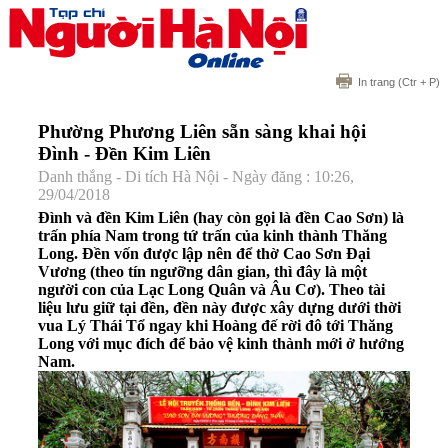
In trang
(Ctr + P)
Phường Phương Liên sẵn sàng khai hội
Đình - Đền Kim Liên
Danh thắng - Di tích Hà Nội - Ngày đăng : 10:26,
29/04/2018
Đình và đền Kim Liên (hay còn gọi là đền Cao Sơn) là
trấn phía Nam trong tứ trấn của kinh thành Thăng
Long. Đền vốn được lập nên để thờ Cao Sơn Đại
Vương (theo tín ngưỡng dân gian, thì đây là một
người con của Lạc Long Quân và Âu Cơ). Theo tài
liệu lưu giữ tại đền, đền này được xây dựng dưới thời
vua Lý Thái Tổ ngay khi Hoàng đế rời đô tới Thăng
Long với mục đích để bảo vệ kinh thành mới ở hướng
Nam.