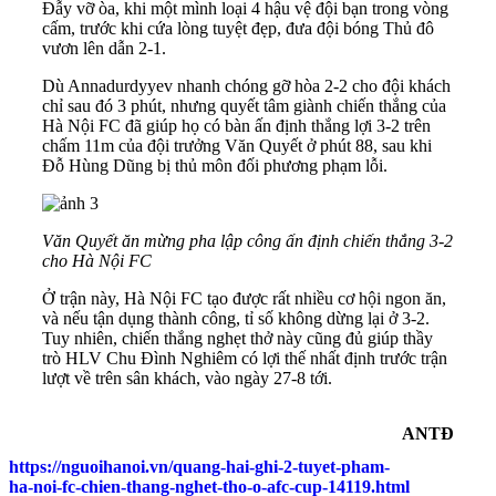
Đẫy vỡ òa, khi một mình loại 4 hậu vệ đội bạn trong vòng
cấm, trước khi cứa lòng tuyệt đẹp, đưa đội bóng Thủ đô
vươn lên dẫn 2-1.
Dù Annadurdyyev nhanh chóng gỡ hòa 2-2 cho đội khách
chỉ sau đó 3 phút, nhưng quyết tâm giành chiến thắng của
Hà Nội FC đã giúp họ có bàn ấn định thắng lợi 3-2 trên
chấm 11m của đội trưởng Văn Quyết ở phút 88, sau khi
Đỗ Hùng Dũng bị thủ môn đối phương phạm lỗi.
Văn Quyết ăn mừng pha lập công ấn định chiến thắng 3-2
cho Hà Nội FC
Ở trận này, Hà Nội FC tạo được rất nhiều cơ hội ngon ăn,
và nếu tận dụng thành công, tỉ số không dừng lại ở 3-2.
Tuy nhiên, chiến thắng nghẹt thở này cũng đủ giúp thầy
trò HLV Chu Đình Nghiêm có lợi thế nhất định trước trận
lượt về trên sân khách, vào ngày 27-8 tới.
ANTĐ
https://nguoihanoi.vn/quang-hai-ghi-2-tuyet-pham-
ha-noi-fc-chien-thang-nghet-tho-o-afc-cup-14119.html