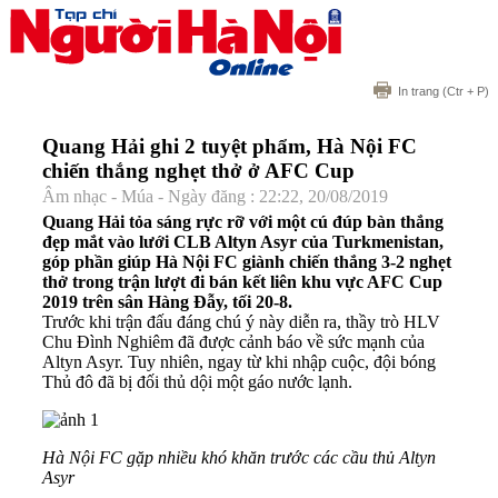
In trang
(Ctr + P)
Quang Hải ghi 2 tuyệt phẩm, Hà Nội FC
chiến thắng nghẹt thở ở AFC Cup
Âm nhạc - Múa - Ngày đăng : 22:22, 20/08/2019
Quang Hải tỏa sáng rực rỡ với một cú đúp bàn thắng
đẹp mắt vào lưới CLB Altyn Asyr của Turkmenistan,
góp phần giúp Hà Nội FC giành chiến thắng 3-2 nghẹt
thở trong trận lượt đi bán kết liên khu vực AFC Cup
2019 trên sân Hàng Đẫy, tối 20-8.
Trước khi trận đấu đáng chú ý này diễn ra, thầy trò HLV
Chu Đình Nghiêm đã được cảnh báo về sức mạnh của
Altyn Asyr. Tuy nhiên, ngay từ khi nhập cuộc, đội bóng
Thủ đô đã bị đối thủ dội một gáo nước lạnh.
Hà Nội FC gặp nhiều khó khăn trước các cầu thủ Altyn
Asyr