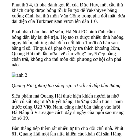
Phút thứ 4, từ pha đánh gót lỗi của Đức Huy, một cầu thủ
khách cướp được bóng rồi kiến tạo để Yakshiyev băng
xuống đánh bại thủ môn Văn Công trong pha đối mặt, đưa
đại diện của Turkmenistan vươn lên dẫn 1-0.
Phải nhận bàn thua từ sớm, Hà Nội FC bình tĩnh cầm
bóng dần lấy lại thế trận. Họ tạo ra được nhiều tình huống
nguy hiểm, nhưng phải đến cuối hiệp 1 mới có bàn san
bằng tỉ số. Từ quả đá phạt ở cự ly ưa thích khoảng 20m,
Quang Hải một lần nữa "vẽ cầu vồng" tuyệt đẹp bằng
chân trái, không cho thủ môn đối phương cơ hội cản phá
nào.
Quang Hải (phải) tỏa sáng rực rỡ với cú đúp bàn thắng
Siêu phẩm mà Quang Hải thực hiện khiến người ta nhớ
đến cú sút phạt dưới tuyết trắng Thường Châu hơn 1 năm
trước cùng U23 Việt Nam, cũng như bàn thắng vào lưới
Đà Nẵng ở V-League cách đây ít ngày của ngôi sao mang
áo số 19.
Bàn thắng tiếp thêm rất nhiều tự tin cho đội chủ nhà. Phút
61, Quang Hải một lần nữa khiến các khán đài sân Hàng