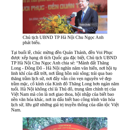
Chủ tịch UBND TP Hà Nội Chu Ngọc Anh
phát biểu.
Tại buổi lễ, chúc mừng đền Quán Thánh, đền Voi Phục
được xếp hạng di tích Quốc gia đặc biệt, Chủ tịch UBND
TP Hà Nội Chu Ngọc Anh chia sẻ: “Mảnh đất Thăng
Long - Đông Đô - Hà Nội nghìn năm văn hiến, nơi hội tụ
linh khí của đất trời, nơi lắng hồn núi sông; trải qua bao
thăng trầm lịch sử, nơi đây vẫn còn vẹn nguyên vẻ đẹp
trầm mặc, cổ kính của Kinh đô Thăng Long hơn ngàn năm
tuổi. Hà Nội không chỉ là Thủ đô, trung tâm chính trị của
Việt Nam mà còn là nơi giao thoa, hội nhập của biết bao
nền văn hóa khác, nơi in dấu biết bao công trình văn hóa
lịch sử, lữu giữ những giá trị truyền thống của dân tộc Việt
Nam.