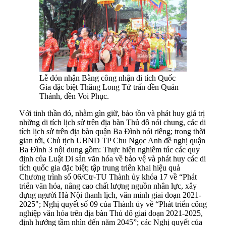
Lễ đón nhận Bằng công nhận di tích Quốc
Gia đặc biệt Thăng Long Tứ trấn đền Quán
Thánh, đền Voi Phục.
Với tinh thần đó, nhằm gìn giữ, bảo tồn và phát huy giá trị
những di tích lịch sử trên địa bàn Thủ đô nói chung, các di
tích lịch sử trên địa bàn quận Ba Đình nói riêng; trong thời
gian tới, Chủ tịch UBND TP Chu Ngọc Anh đề nghị quận
Ba Đình 3 nội dung gồm: Thực hiện nghiêm túc các quy
định của Luật Di sản văn hóa về bảo vệ và phát huy các di
tích quốc gia đặc biệt; tập trung triển khai hiệu quả
Chương trình số 06/Ctr-TU Thành ủy khóa 17 về “Phát
triển văn hóa, nâng cao chất lượng nguồn nhân lực, xây
dựng người Hà Nội thanh lịch, văn minh giai đoạn 2021-
2025"; Nghị quyết số 09 của Thành ủy về “Phát triển công
nghiệp văn hóa trên địa bàn Thủ đô giai đoạn 2021-2025,
định hướng tầm nhìn đến năm 2045”; các Nghị quyết của