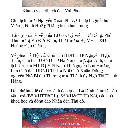
Khuôn viên di tích đền Voi Phục.
Chủ tịch nước Nguyễn Xuân Phúc; Chủ tịch Quốc hội
Vương Đình Huệ gửi lẵng hoa chúc mừng.
Tới dự buổi lễ, về phía T.Ư có: Uỷ viên T.Ư Đảng, Phó
Thủ tướng Vũ Đức Đam; Thứ trưởng Bộ VHTT&DL
Hoàng Đạo Cương.
Về phía Hà Nội có: Chủ tịch HĐND TP Nguyễn Ngọc
Tuấn; Chủ tịch UBND TP Hà Nội Chu Ngọc Anh; Chủ
tịch Ủy ban MTTQ Việt Nam TP Nguyễn Lan Hương;
Phó Chủ tịch UBND TP Hà Nội Chử Xuân Dũng;
nguyên Phó Bí thư Thường trực Thành ủy Ngô Thị Thanh
Hằng.
Đến dự buổi lễ còn có lãnh đạo quận Ba Đình, Cục Di sản
văn hoá (Bộ VHTT&DL), Sở VH&TT Hà Nội, các nhà
khoa học và đông đảo Nhân dân Thủ đô.