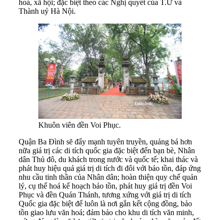
hoá, xã hội; đặc biệt theo các Nghị quyết của T.Ư và
Thành uỷ Hà Nội.
Khuôn viên đền Voi Phục.
Quận Ba Đình sẽ đẩy mạnh tuyên truyền, quảng bá hơn
nữa giá trị các di tích quốc gia đặc biệt đến bạn bè, Nhân
dân Thủ đô, du khách trong nước và quốc tế; khai thác và
phát huy hiệu quả giá trị di tích đi đôi với bảo tồn, đáp ứng
nhu cầu tinh thần của Nhân dân; hoàn thiện quy chế quản
lý, cụ thể hoá kế hoạch bảo tồn, phát huy giá trị đền Voi
Phục và đền Quán Thánh, tương xứng với giá trị di tích
Quốc gia đặc biệt để luôn là nơi gắn kết cộng đồng, bảo
tồn giao lưu văn hoá; đảm bảo cho khu di tích văn minh,