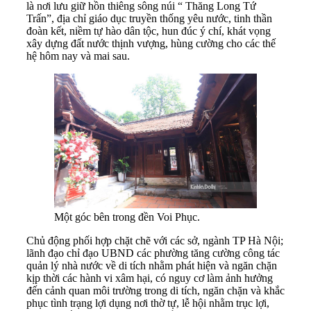
là nơi lưu giữ hồn thiêng sông núi “ Thăng Long Tứ
Trấn”, địa chỉ giáo dục truyền thống yêu nước, tinh thần
đoàn kết, niềm tự hào dân tộc, hun đúc ý chí, khát vọng
xây dựng đất nước thịnh vượng, hùng cường cho các thế
hệ hôm nay và mai sau.
Một góc bên trong đền Voi Phục.
Chủ động phối hợp chặt chẽ với các sở, ngành TP Hà Nội;
lãnh đạo chỉ đạo UBND các phường tăng cường công tác
quản lý nhà nước về di tích nhằm phát hiện và ngăn chặn
kịp thời các hành vi xâm hại, có nguy cơ làm ảnh hưởng
đến cảnh quan môi trường trong di tích, ngăn chặn và khắc
phục tình trạng lợi dụng nơi thờ tự, lễ hội nhằm trục lợi,