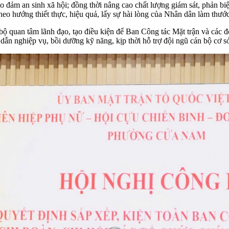
ảo đảm an sinh xã hội; đồng thời nâng cao chất lượng giám sát, phản bi
eo hướng thiết thực, hiệu quả, lấy sự hài lòng của Nhân dân làm thước
ộ quan tâm lãnh đạo, tạo điều kiện để Ban Công tác Mặt trận và các 
dẫn nghiệp vụ, bồi dưỡng kỹ năng, kịp thời hỗ trợ đội ngũ cán bộ cơ s