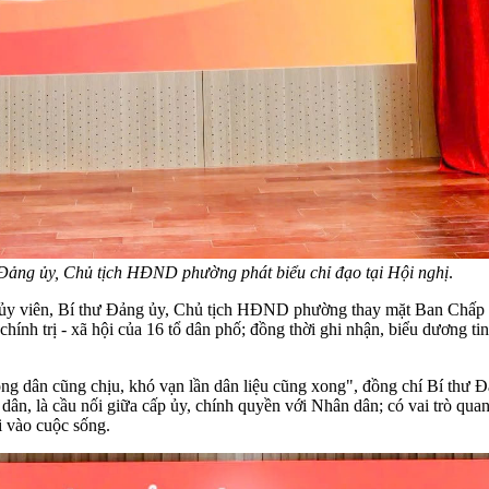
Đảng ủy, Chủ tịch HĐND phường phát biểu chỉ đạo tại Hội nghị
.
h ủy viên, Bí thư Đảng ủy, Chủ tịch HĐND phường thay mặt Ban Chấp
hính trị - xã hội của 16 tổ dân phố; đồng thời ghi nhận, biểu dương ti
ng dân cũng chịu, khó vạn lần dân liệu cũng xong", đồng chí Bí th
 dân, là cầu nối giữa cấp ủy, chính quyền với Nhân dân; có vai trò quan
i vào cuộc sống.