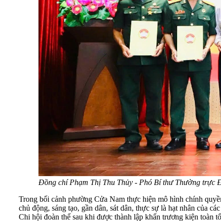
Đồng chí Phạm Thị Thu Thủy - Phó Bí thư Thường trực Đ
Trong bối cảnh phường Cửa Nam thực hiện mô hình chính quyền đ
chủ động, sáng tạo, gần dân, sát dân, thực sự là hạt nhân của 
Chi hội đoàn thể sau khi được thành lập khẩn trương kiện toàn t