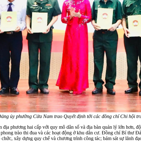
ảng ủy phường Cửa Nam trao Quyết định tới các đồng chí Chi hội trư
ịa phương hai cấp với quy mô dân số và địa bàn quản lý lớn hơn, đội 
các phong trào thi đua và các hoạt động ở khu dân cư. Đồng chí Bí thư
ổ chức, xây dựng quy chế và chương trình công tác; bám sát sự lãnh đạ