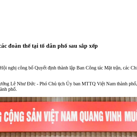
c đoàn thể tại tổ dân phố sau sắp xếp
hị công bố Quyết định thành lập Ban Công tác Mặt trận, các Chi đoà
 tướng Lê Như Đức - Phó Chủ tịch Ủy ban MTTQ Việt Nam thành phố, 
ành phố.