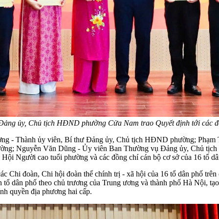
 Đảng ủy, Chủ tịch HĐND phường Cửa Nam trao Quyết định tới các đồ
ng - Thành ủy viên, Bí thư Đảng ủy, Chủ tịch HĐND phường; Phạm 
ờng; Nguyễn Văn Dũng - Ủy viên Ban Thường vụ Đảng ủy, Chủ tịch
ỏ, Hội Người cao tuổi phường và các đồng chí cán bộ cơ sở của 16 tổ d
c Chi đoàn, Chi hội đoàn thể chính trị - xã hội của 16 tổ dân phố trên
toàn tổ dân phố theo chủ trương của Trung ương và thành phố Hà Nội, t
ính quyền địa phương hai cấp.