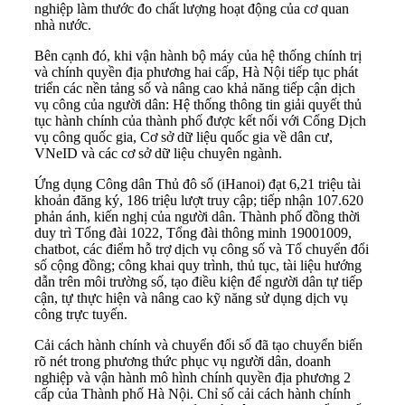
nghiệp làm thước đo chất lượng hoạt động của cơ quan
nhà nước.
Bên cạnh đó, khi vận hành bộ máy của hệ thống chính trị
và chính quyền địa phương hai cấp, Hà Nội tiếp tục phát
triển các nền tảng số và nâng cao khả năng tiếp cận dịch
vụ công của người dân: Hệ thống thông tin giải quyết thủ
tục hành chính của thành phố được kết nối với Cổng Dịch
vụ công quốc gia, Cơ sở dữ liệu quốc gia về dân cư,
VNeID và các cơ sở dữ liệu chuyên ngành.
Ứng dụng Công dân Thủ đô số (iHanoi) đạt 6,21 triệu tài
khoản đăng ký, 186 triệu lượt truy cập; tiếp nhận 107.620
phản ánh, kiến nghị của người dân. Thành phố đồng thời
duy trì Tổng đài 1022, Tổng đài thông minh 19001009,
chatbot, các điểm hỗ trợ dịch vụ công số và Tổ chuyển đổi
số cộng đồng; công khai quy trình, thủ tục, tài liệu hướng
dẫn trên môi trường số, tạo điều kiện để người dân tự tiếp
cận, tự thực hiện và nâng cao kỹ năng sử dụng dịch vụ
công trực tuyến.
Cải cách hành chính và chuyển đổi số đã tạo chuyển biến
rõ nét trong phương thức phục vụ người dân, doanh
nghiệp và vận hành mô hình chính quyền địa phương 2
cấp của Thành phố Hà Nội. Chỉ số cải cách hành chính