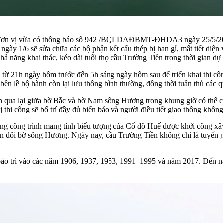
đơn vị vừa có thông báo số 942 /BQLDAĐBMT-ĐHDA3 ngày 25/5/2026 về 
ngày 1/6 sẽ sửa chữa các bộ phận kết cấu thép bị han gỉ, mất tiết diện
ả năng khai thác, kéo dài tuổi thọ cầu Trường Tiền trong thời gian dự 
u từ 21h ngày hôm trước đến 5h sáng ngày hôm sau để triển khai thi c
1 bên lề bộ hành còn lại lưu thông bình thường, đồng thời tuân thủ các
ển qua lại giữa bờ Bắc và bờ Nam sông Hương trong khung giờ có thể 
thi công sẽ bố trí đầy đủ biển báo và người điều tiết giao thông không 
ững công trình mang tính biểu tượng của Cố đô Huế được khởi công xâ
n đôi bờ sông Hương. Ngày nay, cầu Trường Tiền không chỉ là tuyến gi
 bảo trì vào các năm 1906, 1937, 1953, 1991–1995 và năm 2017. Đến na