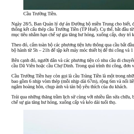
Cầu Trường Tiền.
Ngày 28/5, Ban Quản lý dự án Đường bộ miền Trung cho biết, 
thống kết cấu thép cầu Trường Tiền (TP Huế). Cụ thể, bắt đầu từ 
mục tiêu nhằm hạn chế sự gia tăng hư hỏng, xuống cấp, duy trì kh
Theo đó, cấm toàn bộ các phương tiện lưu thông qua cầu bắt đầ
bộ hành từ 5h – 21h để tập kết máy móc thiết bị để thi công và 
Bên cạnh đó, người dân và các phương tiện có nhu cầu di chuy
cầu Dã Viên hoặc cầu Chợ Dinh. Trong quá trình thi công, đơn vị 
Cầu Trường Tiền hay còn gọi là cầu Tràng Tiền là một trong nh
bao gồm 6 nhịp vòm thép (mỗi nhịp dài 67m), rộng 6m và nối liề
ngắm hoàng hôn, chụp ảnh và tản bộ yêu thích của du khách.
Trải qua những thăng trầm lịch sử cùng với nhiều lần sửa chữa,
chế sự gia tăng hư hỏng, xuống cấp và kéo dài tuổi thọ.