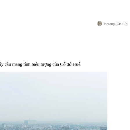
In trang
(Ctr + P)
cây cầu mang tính biểu tượng của Cố đô Huế.