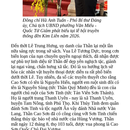
Đồng chí Hà Anh Tuấn - Phó Bí thư Đảng
ủy, Chủ tịch UBND phường Văn Miếu -
Quốc Tử Giám phát biểu tại lễ hội truyền
thống đền Kim Liên năm 2026
.
Đến thời Lê Trung Hưng, uy danh của Thần lại một lần
nữa sáng rực trong sử sách. Vua Lê Tương Dực, trong cơn
biến loạn của nạn chuyên quyền ngoại thích, đã nhận được
sự phù trợ linh diệu từ Thần để dẹp yên nghịch tặc, giành
lại ngai vàng, chấn hưng xã tắc. Đó là xu hướng lịch sử
hóa các nhân vật huyền thoại được diễn ra rất phổ biến
dưới thời Lê. Tuy nhiên, đa số các truyền thuyết cho rằng
Cao Sơn có tên là Nguyễn Hiển, người em ruột sinh đôi có
tên là Nguyễn Sùng (tức Thần Quý Minh) đều là con của
người chú ruột của Sơn Tinh (tức Tản Viên Sơn Thánh).
Họ là người trang Thanh Uyên - nay là xã Thanh Uyên,
huyện Tam Nông, tỉnh Phú Thọ. Khi Thủy Tinh đem quân
đánh Sơn Tinh và tộc người Ân vây đánh Nhà nước Văn
Lang, Thần Cao Sơn đã có công cùng với Sơn Tinh chiến
thắng thủy tặc bảo vệ nhà nước của Hùng Vương. Thần
mất ngày 12 tháng 8, thọ 103 tuổi, được vua phong là Cao
Sơn Quốc Chủ Đại Vương.