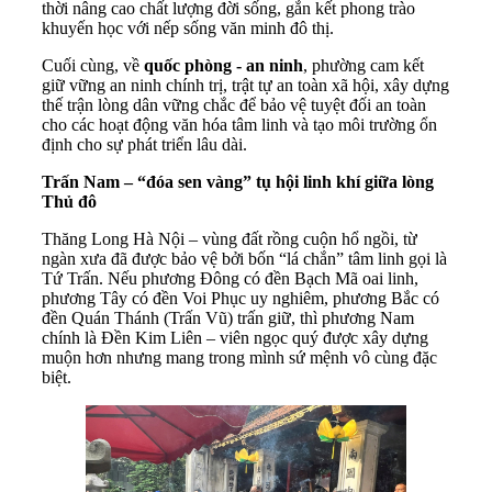
thời nâng cao chất lượng đời sống, gắn kết phong trào
khuyến học với nếp sống văn minh đô thị.
Cuối cùng, về
quốc phòng - an ninh
, phường cam kết
giữ vững an ninh chính trị, trật tự an toàn xã hội, xây dựng
thế trận lòng dân vững chắc để bảo vệ tuyệt đối an toàn
cho các hoạt động văn hóa tâm linh và tạo môi trường ổn
định cho sự phát triển lâu dài.
Trấn Nam –
“đóa sen vàng” tụ hội linh khí
giữa lòng
Thủ đô
Thăng Long Hà Nội – vùng đất rồng cuộn hổ ngồi, từ
ngàn xưa đã được bảo vệ bởi bốn “lá chắn” tâm linh gọi là
Tứ Trấn. Nếu phương Đông có đền Bạch Mã oai linh,
phương Tây có đền Voi Phục uy nghiêm, phương Bắc có
đền Quán Thánh (Trấn Vũ) trấn giữ, thì phương Nam
chính là Đền Kim Liên – viên ngọc quý được xây dựng
muộn hơn nhưng mang trong mình sứ mệnh vô cùng đặc
biệt.