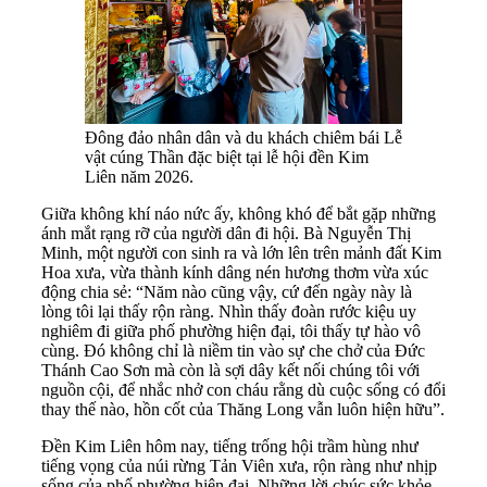
Đông đảo nhân dân và du khách chiêm bái Lễ
vật cúng Thần đặc biệt tại lễ hội đền Kim
Liên năm 2026.
Giữa không khí náo nức ấy, không khó để bắt gặp những
ánh mắt rạng rỡ của người dân đi hội. Bà Nguyễn Thị
Minh, một người con sinh ra và lớn lên trên mảnh đất Kim
Hoa xưa, vừa thành kính dâng nén hương thơm vừa xúc
động chia sẻ: “Năm nào cũng vậy, cứ đến ngày này là
lòng tôi lại thấy rộn ràng. Nhìn thấy đoàn rước kiệu uy
nghiêm đi giữa phố phường hiện đại, tôi thấy tự hào vô
cùng. Đó không chỉ là niềm tin vào sự che chở của Đức
Thánh Cao Sơn mà còn là sợi dây kết nối chúng tôi với
nguồn cội, để nhắc nhở con cháu rằng dù cuộc sống có đổi
thay thế nào, hồn cốt của Thăng Long vẫn luôn hiện hữu”.
Đền Kim Liên hôm nay, tiếng trống hội trầm hùng như
tiếng vọng của núi rừng Tản Viên xưa, rộn ràng như nhịp
sống của phố phường hiện đại. Những lời chúc sức khỏe,