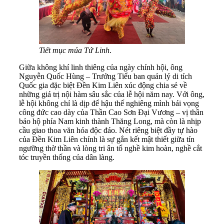
Tiết mục múa Tứ Linh
.
Giữa không khí linh thiêng của ngày chính hội, ông
Nguyễn Quốc Hùng – Trưởng Tiểu ban quản lý di tích
Quốc gia đặc biệt Đền Kim Liên xúc động chia sẻ về
những giá trị nội hàm sâu sắc của lễ hội năm nay. Với ông,
lễ hội không chỉ là dịp để hậu thế nghiêng mình bái vọng
công đức cao dày của Thần Cao Sơn Đại Vương – vị thần
bảo hộ phía Nam kinh thành Thăng Long, mà còn là nhịp
cầu giao thoa văn hóa độc đáo. Nét riêng biệt đầy tự hào
của Đền Kim Liên chính là sự gắn kết mật thiết giữa tín
ngưỡng thờ thần và lòng tri ân tổ nghề kim hoàn, nghề cắt
tóc truyền thống của dân làng.