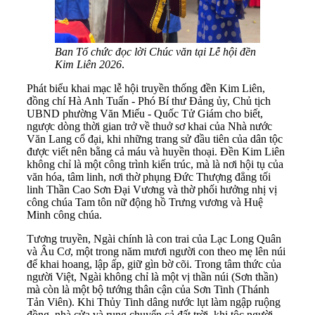
Ban Tổ chức đọc lời Chúc văn tại Lễ hội đền
Kim Liên 2026
.
Phát biểu khai mạc lễ hội truyền thống đền Kim Liên,
đồng chí Hà Anh Tuấn - Phó Bí thư Đảng ủy, Chủ tịch
UBND phường Văn Miếu - Quốc Tử Giám cho biết,
ngược dòng thời gian trở về thuở sơ khai của Nhà nước
Văn Lang cổ đại, khi những trang sử đầu tiên của dân tộc
được viết nên bằng cả máu và huyền thoại. Đền Kim Liên
không chỉ là một công trình kiến trúc, mà là nơi hội tụ của
văn hóa, tâm linh, nơi thờ phụng Đức Thượng đẳng tối
linh Thần Cao Sơn Đại Vương và thờ phối hưởng nhị vị
công chúa Tam tôn nữ động hồ Trưng vương và Huệ
Minh công chúa.
Tương truyền, Ngài chính là con trai của Lạc Long Quân
và Âu Cơ, một trong năm mươi người con theo mẹ lên núi
để khai hoang, lập ấp, giữ gìn bờ cõi. Trong tâm thức của
người Việt, Ngài không chỉ là một vị thần núi (Sơn thần)
mà còn là một bộ tướng thân cận của Sơn Tinh (Thánh
Tản Viên). Khi Thủy Tinh dâng nước lụt làm ngập ruộng
đồng, nhà cửa và rung chuyển cả đất trời, khi tộc người