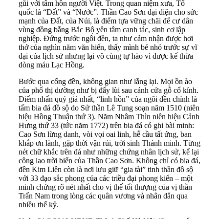
gũi với tâm hồn người Việt. Trong quan niệm xưa, Tổ
quốc là “Đất” và “Nước”. Thần Cao Sơn đại diện cho sức
mạnh của Đất, của Núi, là điểm tựa vững chãi để cư dân
vùng đồng bằng Bắc Bộ yên tâm canh tác, sinh cơ lập
nghiệp. Đứng trước ngôi đền, ta như cảm nhận được hơi
thở của nghìn năm văn hiến, thấy mình bé nhỏ trước sự vĩ
đại của lịch sử nhưng lại vô cùng tự hào vì được kế thừa
dòng máu Lạc Hồng.
Bước qua cổng đền, không gian như lắng lại. Mọi ồn ào
của phố thị dường như bị đẩy lùi sau cánh cửa gỗ cổ kính.
Điểm nhấn quý giá nhất, “linh hồn” của ngôi đền chính là
tấm bia đá đồ sộ do Sử thần Lê Tung soạn năm 1510 (niên
hiệu Hồng Thuận thứ 3). Năm Nhâm Thìn niên hiệu Cảnh
Hưng thứ 33 (tức năm 1772) trên bia đá có ghi bài minh:
Cao Sơn lừng danh, vòi vọi oai linh, hễ cầu tất ứng, ban
khắp ơn lành, gặp thời vận rủi, trời sinh Thánh minh. Từng
nét chữ khắc trên đá như những chứng nhân lịch sử, kể lại
công lao trời biển của Thần Cao Sơn. Không chỉ có bia đá,
đền Kim Liên còn là nơi lưu giữ “gia tài” tinh thần đồ sộ
với 33 đạo sắc phong của các triều đại phong kiến – một
minh chứng rõ nét nhất cho vị thế tối thượng của vị thần
Trấn Nam trong lòng các quân vương và nhân dân qua
nhiều thế kỷ.