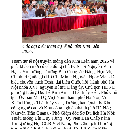
Các đại biểu tham dự lễ hội đền Kim Liên
2026
.
Tham dự lễ hội truyền thống đền Kim Liên năm 2026 về
phía khách mời có các đồng chí: PGS.TS Nguyễn Văn
Hậu - Vụ trưởng, Trưởng Ban Công tác Đảng, Học Viện
Chính trị Quốc gia Hồ Chí Minh; Nguyễn Ngọc Việt - Đại
biểu chuyên trách Đoàn đại biểu Quốc hội thành phố Hà
Nội khóa XVI, nguyên Bí thư Đảng ủy, Chủ tịch HĐND
phường Đống Đa; Lê Kim Anh - Thành ủy viên, Phó Chủ
tịch Ủy ban MTTQ Việt Nam thành phố Hà Nội; Vũ
Xuân Hùng - Thành ủy viên, Trưởng ban Quản lý Khu
công nghệ cao và Khu công nghiệp thành phố Hà Nội;
Nguyễn Trần Quang - Phó Giám đốc Sở Du lịch Hà Nội;
Thiếu tướng Bùi Duy Hùng - Ủy viên Ban Chấp hành
Trung ương Hội CCB Việt Nam, Phó Chủ tịch Thường
trực Hội CCB thành phố Hà Nội; TS. Lê Xuân Kiêu -