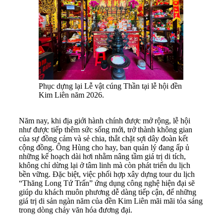
Phục dựng lại Lễ vật cúng Thần tại lễ hội đền
Kim Liên năm 2026.
Năm nay, khi địa giới hành chính được mở rộng, lễ hội
như được tiếp thêm sức sống mới, trở thành không gian
của sự đồng cảm và sẻ chia, thắt chặt sợi dây đoàn kết
cộng đồng. Ông Hùng cho hay, ban quản lý đang ấp ủ
những kế hoạch dài hơi nhằm nâng tầm giá trị di tích,
không chỉ dừng lại ở tâm linh mà còn phát triển du lịch
bền vững. Đặc biệt, việc phối hợp xây dựng tour du lịch
“Thăng Long Tứ Trấn” ứng dụng công nghệ hiện đại sẽ
giúp du khách muôn phương dễ dàng tiếp cận, để những
giá trị di sản ngàn năm của đền Kim Liên mãi mãi tỏa sáng
trong dòng chảy văn hóa đương đại.