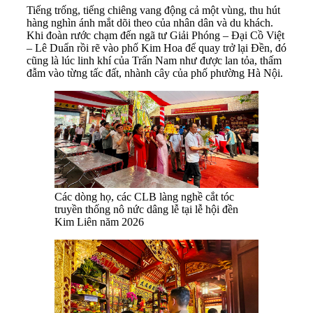
Tiếng trống, tiếng chiêng vang động cả một vùng, thu hút
hàng nghìn ánh mắt dõi theo của nhân dân và du khách.
Khi đoàn rước chạm đến ngã tư Giải Phóng – Đại Cồ Việt
– Lê Duẩn rồi rẽ vào phố Kim Hoa để quay trở lại Đền, đó
cũng là lúc linh khí của Trấn Nam như được lan tỏa, thấm
đẫm vào từng tấc đất, nhành cây của phố phường Hà Nội.
Các dòng họ, các CLB làng nghề cắt tóc
truyền thống nô nức dâng lễ tại lễ hội đền
Kim Liên năm 2026