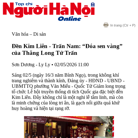
In trang
(Ctr + P)
Văn hóa – Di sản
Đền Kim Liên - Trấn Nam: “Đóa sen vàng”
của Thăng Long Tứ Trấn
Sơn Dương - Ly Ly
•
02/05/2026 11:00
Sáng 02/5 (ngày 16/3 năm Bính Ngọ), trong không khí
trang nghiêm và thành kính, Đảng ủy - HĐND - UBND -
UBMTTQ phường Văn Miếu - Quốc Tử Giám long trọng
tổ chức Lễ hội truyền thống di tích Quốc gia đặc biệt đền
Kim Liên. Đây không chỉ là một nghi lễ tâm linh, mà còn
là minh chứng của lòng tri ân, là gạch nối giữa quá khứ
huy hoàng và hiện tại rạng rỡ.