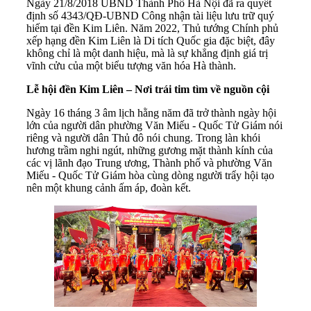
Ngày 21/8/2018 UBND Thành Phố Hà Nội đã ra quyết
định số 4343/QĐ-UBND Công nhận tài liệu lưu trữ quý
hiếm tại đền Kim Liên. Năm 2022, Thủ tướng Chính phủ
xếp hạng đền Kim Liên là Di tích Quốc gia đặc biệt, đây
không chỉ là một danh hiệu, mà là sự khẳng định giá trị
vĩnh cửu của một biểu tượng văn hóa Hà thành.
Lễ hội
đền Kim Liên
– Nơi trái tim tìm về nguồn cội
Ngày 16 tháng 3 âm lịch hằng năm đã trở thành ngày hội
lớn của người dân phường Văn Miếu - Quốc Tử Giám nói
riêng và người dân Thủ đô nói chung. Trong làn khói
hương trầm nghi ngút, những gương mặt thành kính của
các vị lãnh đạo Trung ương, Thành phố và phường Văn
Miếu - Quốc Tử Giám hòa cùng dòng người trẩy hội tạo
nên một khung cảnh ấm áp, đoàn kết.