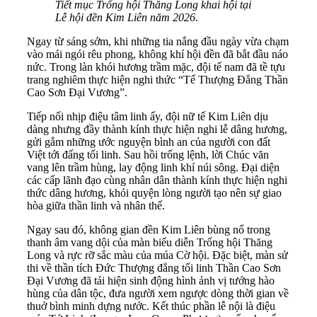
Tiết mục Trống hội Thăng Long khai hội tại
Lễ hội đền Kim Liên năm 2026
.
Ngay từ sáng sớm, khi những tia nắng đầu ngày vừa chạm
vào mái ngói rêu phong, không khí hội đền đã bắt đầu náo
nức. Trong làn khói hương trầm mặc, đội tế nam đã tề tựu
trang nghiêm thực hiện nghi thức “Tế Thượng Đẳng Thần
Cao Sơn Đại Vương”.
Tiếp nối nhịp điệu tâm linh ấy, đội nữ tế Kim Liên dịu
dàng nhưng đầy thành kính thực hiện nghi lễ dâng hương,
gửi gắm những ước nguyện bình an của người con đất
Việt tới đấng tối linh. Sau hồi trống lệnh, lời Chúc văn
vang lên trầm hùng, lay động linh khí núi sông. Đại diện
các cấp lãnh đạo cùng nhân dân thành kính thực hiện nghi
thức dâng hương, khói quyện lòng người tạo nên sự giao
hòa giữa thần linh và nhân thế.
Ngay sau đó, không gian đền Kim Liên bùng nổ trong
thanh âm vang dội của màn biểu diễn Trống hội Thăng
Long và rực rỡ sắc màu của múa Cờ hội. Đặc biệt, màn sử
thi về thần tích Đức Thượng đẳng tối linh Thần Cao Sơn
Đại Vương đã tái hiện sinh động hình ảnh vị tướng hào
hùng của dân tộc, đưa người xem ngược dòng thời gian về
thuở bình minh dựng nước. Kết thúc phần lễ nội là điệu