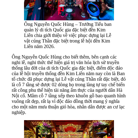
Ông Nguyễn Quốc Hùng – Trưởng Tiểu ban
quản lý di tích Quốc gia đặc biệt đền Kim
Liên chia giới thiệu về việc phục dựng lại Lễ
vật cúng Thần đặc biệt trong lễ hội đền Kim
Liên năm 2026.
Ông Nguyễn Quốc Hùng cho biết thêm, bên cạnh các
nghi lễ, nghi thức thể hiện giá trị văn hóa lịch sử truyền
thống lâu đời của di tích Quốc gia đặc biệt, điểm độc đáo
của lễ hội truyền thống đền Kim Liên năm nay còn là Ban
tổ chức đã phục dựng lại Lễ vật cúng Thần rất đặc biệt, đó
là cỗ 7 tầng sẽ được 02 dòng họ trong làng tự tay chế biến
rất công phu thể hiện tài năng ẩm thực của người dân Hà
Nội cổ. Mâm cỗ 7 tầng xếp theo khuôn gỗ bao quanh hình
vuông rất đẹp, rất lạ vì độc đáo đồng thời mang ý nghĩa
cho một năm mưa thuận gió hòa, nhân dân được an cư lạc
nghiệp.