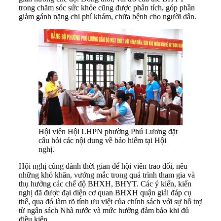
trong chăm sóc sức khỏe cũng được phân tích, góp phần
giảm gánh nặng chi phí khám, chữa bệnh cho người dân.
Hội viên Hội LHPN phường Phú Lương đặt
câu hỏi các nội dung về bảo hiểm tại Hội
nghị.
Hội nghị cũng dành thời gian để hội viên trao đổi, nêu
những khó khăn, vướng mắc trong quá trình tham gia và
thụ hưởng các chế độ BHXH, BHYT. Các ý kiến, kiến
nghị đã được đại diện cơ quan BHXH quận giải đáp cụ
thể, qua đó làm rõ tính ưu việt của chính sách với sự hỗ trợ
từ ngân sách Nhà nước và mức hưởng đảm bảo khi đủ
điều kiện.